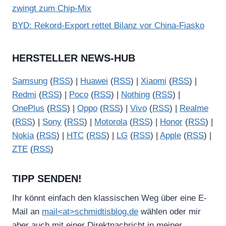
zwingt zum Chip-Mix
BYD: Rekord-Export rettet Bilanz vor China-Fiasko
HERSTELLER NEWS-HUB
Samsung
(
RSS
) |
Huawei
(
RSS
) |
Xiaomi
(
RSS
) |
Redmi
(
RSS
) |
Poco
(
RSS
) |
Nothing
(
RSS
) |
OnePlus
(
RSS
) |
Oppo
(
RSS
) |
Vivo
(
RSS
) |
Realme
(
RSS
) |
Sony
(
RSS
) |
Motorola
(
RSS
) |
Honor
(
RSS
) |
Nokia
(
RSS
) |
HTC
(
RSS
) |
LG
(
RSS
) |
Apple
(
RSS
) |
ZTE
(
RSS
)
TIPP SENDEN!
Ihr könnt einfach den klassischen Weg über eine E-
Mail an
mail<at>schmidtisblog.de
wählen oder mir
aber auch mit einer Direktnachricht in meiner