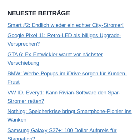
NEUESTE BEITRÄGE
Smart #2: Endlich wieder ein echter City-Stromer!
Google Pixel 11: Retro-LED als billiges Upgrade-
Versprechen?
GTA 6: Ex-Entwickler warnt vor nächster
Verschiebung
BMW: Werbe-Popups im iDrive sorgen für Kunden-
Frust
VW ID. Every1: Kann Rivian-Software den Spar-
Stromer retten?
Nothing: Speicherkrise bringt Smartphone-Pionier ins
Wanken
Samsung Galaxy S27+: 100 Dollar Aufpreis für
Stagnation?