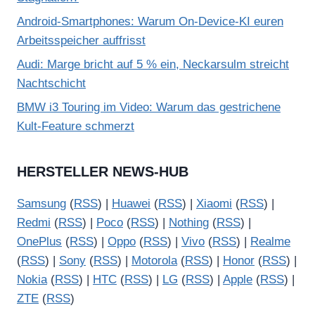
Android-Smartphones: Warum On-Device-KI euren
Arbeitsspeicher auffrisst
Audi: Marge bricht auf 5 % ein, Neckarsulm streicht
Nachtschicht
BMW i3 Touring im Video: Warum das gestrichene
Kult-Feature schmerzt
HERSTELLER NEWS-HUB
Samsung
(
RSS
) |
Huawei
(
RSS
) |
Xiaomi
(
RSS
) |
Redmi
(
RSS
) |
Poco
(
RSS
) |
Nothing
(
RSS
) |
OnePlus
(
RSS
) |
Oppo
(
RSS
) |
Vivo
(
RSS
) |
Realme
(
RSS
) |
Sony
(
RSS
) |
Motorola
(
RSS
) |
Honor
(
RSS
) |
Nokia
(
RSS
) |
HTC
(
RSS
) |
LG
(
RSS
) |
Apple
(
RSS
) |
ZTE
(
RSS
)