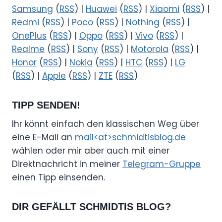
Samsung
(
RSS
) |
Huawei
(
RSS
) |
Xiaomi
(
RSS
) |
Redmi
(
RSS
) |
Poco
(
RSS
) |
Nothing
(
RSS
) |
OnePlus
(
RSS
) |
Oppo
(
RSS
) |
Vivo
(
RSS
) |
Realme
(
RSS
) |
Sony
(
RSS
) |
Motorola
(
RSS
) |
Honor
(
RSS
) |
Nokia
(
RSS
) |
HTC
(
RSS
) |
LG
(
RSS
) |
Apple
(
RSS
) |
ZTE
(
RSS
)
TIPP SENDEN!
Ihr könnt einfach den klassischen Weg über
eine E-Mail an
mail<at>schmidtisblog.de
wählen oder mir aber auch mit einer
Direktnachricht in meiner
Telegram-Gruppe
einen Tipp einsenden.
DIR GEFÄLLT SCHMIDTIS BLOG?