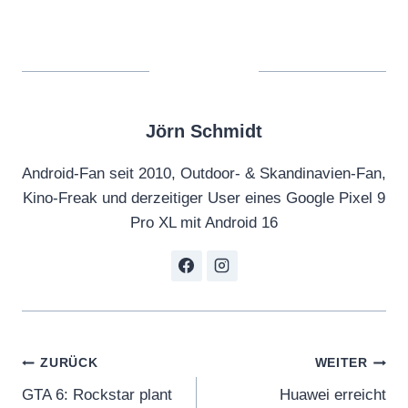
p
e
r
M
a
Jörn Schmidt
r
i
Android-Fan seit 2010, Outdoor- & Skandinavien-Fan,
o
Kino-Freak und derzeitiger User eines Google Pixel 9
R
Pro XL mit Android 16
P
G
(
N
i
Beitragsnavigation
n
ZURÜCK
WEITER
t
GTA 6: Rockstar plant
Huawei erreicht