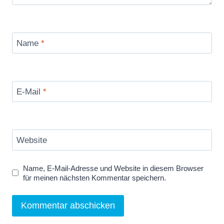
o
u
T
Name
*
u
b
e
a
E-Mail
*
n
z
e
Website
i
g
Name, E-Mail-Adresse und Website in diesem Browser
e
für meinen nächsten Kommentar speichern.
n