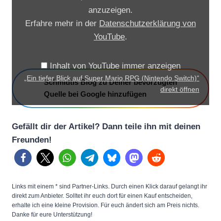
t
anzuzeigen.
i
Erfahre mehr in der
Datenschutzerklärung von
e
YouTube
.
f
e
Inhalt von YouTube immer anzeigen
r
„Ein tiefer Blick auf Super Mario RPG (Nintendo Switch)“
Schmidtis Blog zu Deiner bevorzugten
B
direkt öffnen
Quelle bei Google hinzufügen
l
i
Gefällt dir der Artikel? Dann teile ihn mit deinen
c
Freunden!
k
a
u
f
Links mit einem * sind Partner-Links. Durch einen Klick darauf gelangt ihr
S
direkt zum Anbieter. Solltet ihr euch dort für einen Kauf entscheiden,
erhalte ich eine kleine Provision. Für euch ändert sich am Preis nichts.
u
Danke für eure Unterstützung!