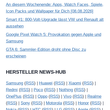
An diesem Wochenende: Apps, Watch Faces, Spiele,
Icon Packs und Wallpaper für Dich [08.08.2026]
Smart #1: 800-Volt-Upgrade lässt VW und Renault alt
aussehen
Google Pixel Watch 5: Provokation gegen Apple und
Samsung
GTA 6: Sammler-Edition droht ohne Disc zu
erscheinen
HERSTELLER NEWS-HUB
Samsung
(
RSS
) |
Huawei
(
RSS
) |
Xiaomi
(
RSS
) |
Redmi
(
RSS
) |
Poco
(
RSS
) |
Nothing
(
RSS
) |
OnePlus
(
RSS
) |
Oppo
(
RSS
) |
Vivo
(
RSS
) |
Realme
(
RSS
) |
Sony
(
RSS
) |
Motorola
(
RSS
) |
Honor
(
RSS
) |
Nokia
(
RSS
) |
HTC
(
RSS
) |
LG
(
RSS
) |
Apple
(
RSS
) |