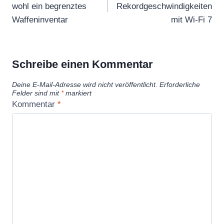
e
wohl ein begrenztes
Rekordgeschwindigkeiten
n
Waffeninventar
mit Wi-Fi 7
d
o
S
Schreibe einen Kommentar
w
Deine E-Mail-Adresse wird nicht veröffentlicht.
Erforderliche
i
Felder sind mit
*
markiert
t
Kommentar
*
c
h
)
“
v
o
n
Y