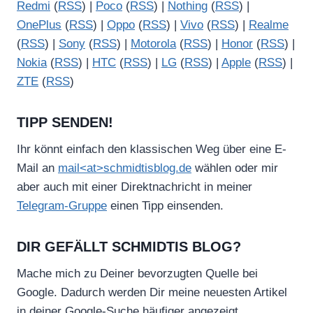
Redmi
(
RSS
) |
Poco
(
RSS
) |
Nothing
(
RSS
) |
OnePlus
(
RSS
) |
Oppo
(
RSS
) |
Vivo
(
RSS
) |
Realme
(
RSS
) |
Sony
(
RSS
) |
Motorola
(
RSS
) |
Honor
(
RSS
) |
Nokia
(
RSS
) |
HTC
(
RSS
) |
LG
(
RSS
) |
Apple
(
RSS
) |
ZTE
(
RSS
)
TIPP SENDEN!
Ihr könnt einfach den klassischen Weg über eine E-
Mail an
mail<at>schmidtisblog.de
wählen oder mir
aber auch mit einer Direktnachricht in meiner
Telegram-Gruppe
einen Tipp einsenden.
DIR GEFÄLLT SCHMIDTIS BLOG?
Mache mich zu Deiner bevorzugten Quelle bei
Google. Dadurch werden Dir meine neuesten Artikel
in deiner Google-Suche häufiger angezeigt.