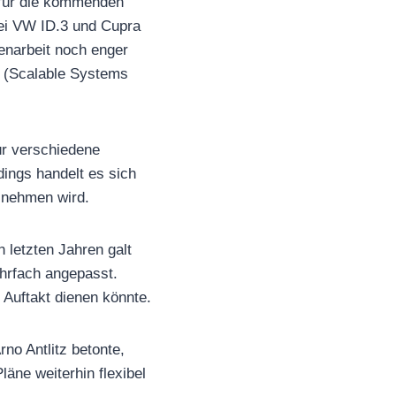
m für die kommenden
ei VW ID.3 und Cupra
menarbeit noch enger
P (Scalable Systems
ür verschiedene
dings handelt es sich
h nehmen wird.
 letzten Jahren galt
ehrfach angepasst.
 Auftakt dienen könnte.
rno Antlitz betonte,
läne weiterhin flexibel