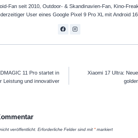
oid-Fan seit 2010, Outdoor- & Skandinavien-Fan, Kino-Frea
derzeitiger User eines Google Pixel 9 Pro XL mit Android 16
tion
DMAGIC 11 Pro startet in
Xiaomi 17 Ultra: Neu
r Leistung und innovativer
golde
 Kommentar
icht veröffentlicht.
Erforderliche Felder sind mit
*
markiert