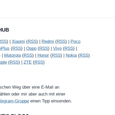
HUB
RSS
) |
Xiaomi
(
RSS
) |
Redmi
(
RSS
) |
Poco
ePlus
(
RSS
) |
Oppo
(
RSS
) |
Vivo
(
RSS
) |
) |
Motorola
(
RSS
) |
Honor
(
RSS
) |
Nokia
(
RSS
)
pple
(
RSS
) |
ZTE
(
RSS
)
ischen Weg über eine E-Mail an
hlen oder mir aber auch mit einer
elegram-Gruppe
einen Tipp einsenden.