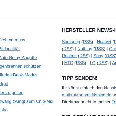
HERSTELLER NEWS-
ürchten muss
Samsung
(
RSS
) |
Huawei
(
ldqualität
(
RSS
) |
Nothing
(
RSS
) |
On
Realme
(
RSS
) |
Sony
(
RSS
Auto-Relay-Angriffe
|
HTC
(
RSS
) |
LG
(
RSS
) |
A
ugenbrennen schützen
illt den Denk-Modus
TIPP SENDEN!
kpit
Ihr könnt einfach den klass
r zu grillen
mail<at>schmidtisblog.de
wä
zwang zwingt zum Chip-Mix
Direktnachricht in meiner
T
asko