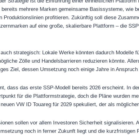
er Strategie ist die Einführung einer einheitlichen Plattfor
en bereits mehrere Marken gemeinsame Basissysteme, wie b
n Produktionslinien profitieren. Zukünftig soll diese Zusam
zernmarken auf eine große, skalierbare Plattform – die SS
t auch strategisch: Lokale Werke könnten dadurch Modelle f
ögliche Zölle und Handelsbarrieren reduzieren könnte. Aller
stiges Ziel, dessen Umsetzung noch einige Jahre in Anspruc
nt, dass das erste SSP-Modell bereits 2026 erscheint. In den
rtpunkt für die Plattformstrategie, doch die Pläne wurden m
n neuen VW ID Touareg für 2029 spekuliert, der als möglicher
sionen sollen vor allem Investoren Sicherheit signalisieren. A
msetzung noch in ferner Zukunft liegt und die kurzfristigen P