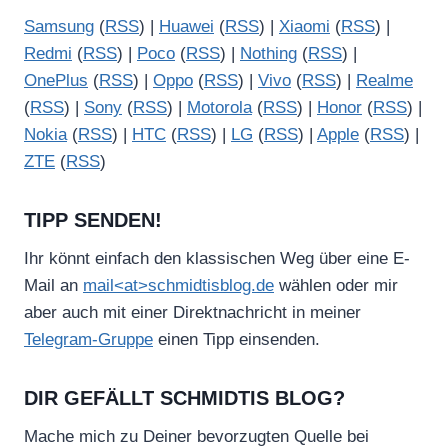
Samsung
(
RSS
) |
Huawei
(
RSS
) |
Xiaomi
(
RSS
) |
Redmi
(
RSS
) |
Poco
(
RSS
) |
Nothing
(
RSS
) |
OnePlus
(
RSS
) |
Oppo
(
RSS
) |
Vivo
(
RSS
) |
Realme
(
RSS
) |
Sony
(
RSS
) |
Motorola
(
RSS
) |
Honor
(
RSS
) |
Nokia
(
RSS
) |
HTC
(
RSS
) |
LG
(
RSS
) |
Apple
(
RSS
) |
ZTE
(
RSS
)
TIPP SENDEN!
Ihr könnt einfach den klassischen Weg über eine E-
Mail an
mail<at>schmidtisblog.de
wählen oder mir
aber auch mit einer Direktnachricht in meiner
Telegram-Gruppe
einen Tipp einsenden.
DIR GEFÄLLT SCHMIDTIS BLOG?
Mache mich zu Deiner bevorzugten Quelle bei