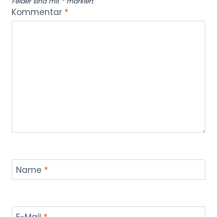
Felder sind mit
*
markiert
Kommentar
*
Name
*
E-Mail
*