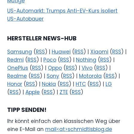
Mutige
US-Automarkt: Trumps Anti-EV-Kurs isoliert
US-Autobauer
HERSTELLER NEWS-HUB
Samsung
(
RSS
) |
Huawei
(
RSS
) |
Xiaomi
(
RSS
) |
Redmi
(
RSS
) |
Poco
(
RSS
) |
Nothing
(
RSS
) |
OnePlus
(
RSS
) |
Oppo
(
RSS
) |
Vivo
(
RSS
) |
Realme
(
RSS
) |
Sony
(
RSS
) |
Motorola
(
RSS
) |
Honor
(
RSS
) |
Nokia
(
RSS
) |
HTC
(
RSS
) |
LG
(
RSS
) |
Apple
(
RSS
) |
ZTE
(
RSS
)
TIPP SENDEN!
Ihr könnt einfach den klassischen Weg über
eine E-Mail an
mail<at>schmidtisblog.de