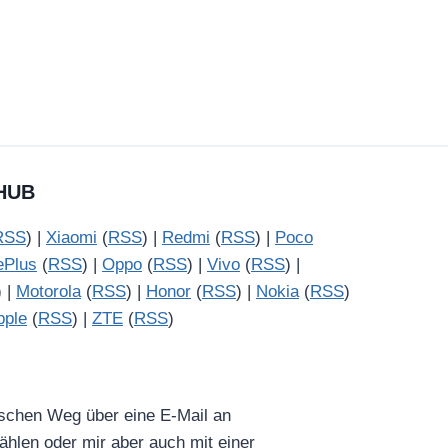
HUB
RSS
) |
Xiaomi
(
RSS
) |
Redmi
(
RSS
) |
Poco
ePlus
(
RSS
) |
Oppo
(
RSS
) |
Vivo
(
RSS
) |
) |
Motorola
(
RSS
) |
Honor
(
RSS
) |
Nokia
(
RSS
)
pple
(
RSS
) |
ZTE
(
RSS
)
ischen Weg über eine E-Mail an
hlen oder mir aber auch mit einer