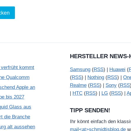
HERSTELLER NEWS-
verfrüht kommt
Samsung
(
RSS
) |
Huawei
(
ohne Qualcomm
(
RSS
) |
Nothing
(
RSS
) |
On
Realme
(
RSS
) |
Sony
(
RSS
schend Apple an
|
HTC
(
RSS
) |
LG
(
RSS
) |
A
pe bis 2027
quid Glass aus
TIPP SENDEN!
rt die Branche
Ihr könnt einfach den klass
urg alt aussehen
mail<at>schmidtisblog.de
wä