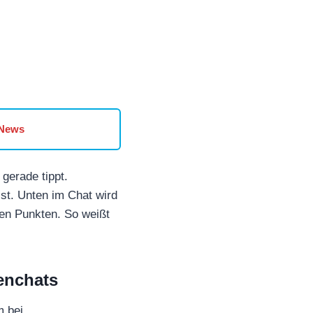
 News
 gerade tippt.
st. Unten im Chat wird
nden Punkten. So weißt
enchats
m bei