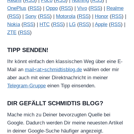
Redmi
(
RSS
) |
Poco
(
RSS
) |
Nothing
(
RSS
) |
OnePlus
(
RSS
) |
Oppo
(
RSS
) |
Vivo
(
RSS
) |
Realme
(
RSS
) |
Sony
(
RSS
) |
Motorola
(
RSS
) |
Honor
(
RSS
) |
Nokia
(
RSS
) |
HTC
(
RSS
) |
LG
(
RSS
) |
Apple
(
RSS
) |
ZTE
(
RSS
)
TIPP SENDEN!
Ihr könnt einfach den klassischen Weg über eine E-
Mail an
mail<at>schmidtisblog.de
wählen oder mir
aber auch mit einer Direktnachricht in meiner
Telegram-Gruppe
einen Tipp einsenden.
DIR GEFÄLLT SCHMIDTIS BLOG?
Mache mich zu Deiner bevorzugten Quelle bei
Google. Dadurch werden Dir meine neuesten Artikel
in deiner Google-Suche häufiger angezeigt.