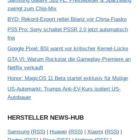
Samsung Galaxy S26 FE: Pressebilder & Sparzwang
zwingt zum Chip-Mix
BYD: Rekord-Export rettet Bilanz vor China-Fiasko
PS5 Pro: Sony schaltet PSSR 2.0 jetzt automatisch
frei
Google Pixel: BSI warnt vor kritischer Kernel-Lücke
GTA VI: Warum Rockstar die Gameplay-Premiere an
Netflix verkauft
Honor: MagicOS 11 Beta startet exklusiv für Mutige
US-Automarkt: Trumps Anti-EV-Kurs isoliert US-
Autobauer
HERSTELLER NEWS-HUB
Samsung
(
RSS
) |
Huawei
(
RSS
) |
Xiaomi
(
RSS
) |