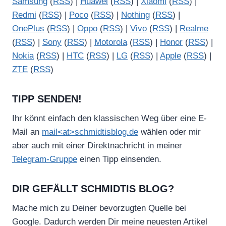
Samsung
(
RSS
) |
Huawei
(
RSS
) |
Xiaomi
(
RSS
) |
Redmi
(
RSS
) |
Poco
(
RSS
) |
Nothing
(
RSS
) |
OnePlus
(
RSS
) |
Oppo
(
RSS
) |
Vivo
(
RSS
) |
Realme
(
RSS
) |
Sony
(
RSS
) |
Motorola
(
RSS
) |
Honor
(
RSS
) |
Nokia
(
RSS
) |
HTC
(
RSS
) |
LG
(
RSS
) |
Apple
(
RSS
) |
ZTE
(
RSS
)
TIPP SENDEN!
Ihr könnt einfach den klassischen Weg über eine E-
Mail an
mail<at>schmidtisblog.de
wählen oder mir
aber auch mit einer Direktnachricht in meiner
Telegram-Gruppe
einen Tipp einsenden.
DIR GEFÄLLT SCHMIDTIS BLOG?
Mache mich zu Deiner bevorzugten Quelle bei
Google. Dadurch werden Dir meine neuesten Artikel