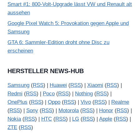
Smart #1: 800-Volt-Upgrade lässt VW und Renault alt
aussehen
Google Pixel Watch 5: Provokation gegen Apple und
Samsung
GTA 6: Sammler-Edition droht ohne Disc zu
erscheinen
HERSTELLER NEWS-HUB
Samsung
(
RSS
) |
Huawei
(
RSS
) |
Xiaomi
(
RSS
) |
Redmi
(
RSS
) |
Poco
(
RSS
) |
Nothing
(
RSS
) |
OnePlus
(
RSS
) |
Oppo
(
RSS
) |
Vivo
(
RSS
) |
Realme
(
RSS
) |
Sony
(
RSS
) |
Motorola
(
RSS
) |
Honor
(
RSS
) |
Nokia
(
RSS
) |
HTC
(
RSS
) |
LG
(
RSS
) |
Apple
(
RSS
) |
ZTE
(
RSS
)