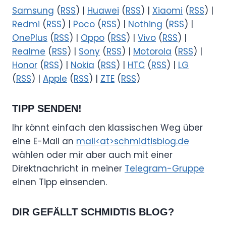
Samsung
(
RSS
) |
Huawei
(
RSS
) |
Xiaomi
(
RSS
) |
Redmi
(
RSS
) |
Poco
(
RSS
) |
Nothing
(
RSS
) |
OnePlus
(
RSS
) |
Oppo
(
RSS
) |
Vivo
(
RSS
) |
Realme
(
RSS
) |
Sony
(
RSS
) |
Motorola
(
RSS
) |
Honor
(
RSS
) |
Nokia
(
RSS
) |
HTC
(
RSS
) |
LG
(
RSS
) |
Apple
(
RSS
) |
ZTE
(
RSS
)
TIPP SENDEN!
Ihr könnt einfach den klassischen Weg über
eine E-Mail an
mail<at>schmidtisblog.de
wählen oder mir aber auch mit einer
Direktnachricht in meiner
Telegram-Gruppe
einen Tipp einsenden.
DIR GEFÄLLT SCHMIDTIS BLOG?