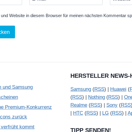
und Website in diesem Browser für meinen nächsten Kommentar sp
HERSTELLER NEWS-
le und Samsung
Samsung
(
RSS
) |
Huawei
(
scheinen
(
RSS
) |
Nothing
(
RSS
) |
On
Realme
(
RSS
) |
Sony
(
RSS
che Premium-Konkurrenz
|
HTC
(
RSS
) |
LG
(
RSS
) |
A
Icons zurück
verfrüht kommt
TIPP SENDEN!