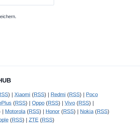
eichern.
HUB
RSS
) |
Xiaomi
(
RSS
) |
Redmi
(
RSS
) |
Poco
ePlus
(
RSS
) |
Oppo
(
RSS
) |
Vivo
(
RSS
) |
) |
Motorola
(
RSS
) |
Honor
(
RSS
) |
Nokia
(
RSS
)
pple
(
RSS
) |
ZTE
(
RSS
)