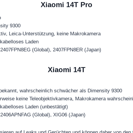
Xiaomi 14T Pro
o
ity 9300
tiv, Leica-Unterstützung, keine Makrokamera
 kabelloses Laden
2407FPN8EG (Global), 2407FPN8ER (Japan)
Xiaomi 14T
s
bekannt, wahrscheinlich schwächer als Dimensity 9300
rweise keine Teleobjektivkamera, Makrokamera wahrschein
kabelloses Laden (unbestätigt)
2406APNFAG (Global), XIG06 (Japan)
asieren auf Leaks und Gerüchten und können daher von den 