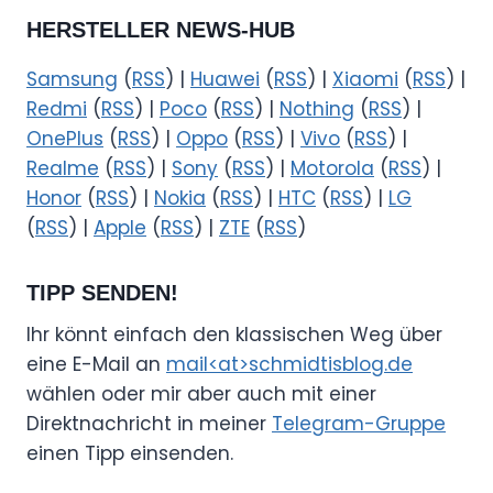
HERSTELLER NEWS-HUB
Samsung
(
RSS
) |
Huawei
(
RSS
) |
Xiaomi
(
RSS
) |
Redmi
(
RSS
) |
Poco
(
RSS
) |
Nothing
(
RSS
) |
OnePlus
(
RSS
) |
Oppo
(
RSS
) |
Vivo
(
RSS
) |
Realme
(
RSS
) |
Sony
(
RSS
) |
Motorola
(
RSS
) |
Honor
(
RSS
) |
Nokia
(
RSS
) |
HTC
(
RSS
) |
LG
(
RSS
) |
Apple
(
RSS
) |
ZTE
(
RSS
)
TIPP SENDEN!
Ihr könnt einfach den klassischen Weg über
eine E-Mail an
mail<at>schmidtisblog.de
wählen oder mir aber auch mit einer
Direktnachricht in meiner
Telegram-Gruppe
einen Tipp einsenden.