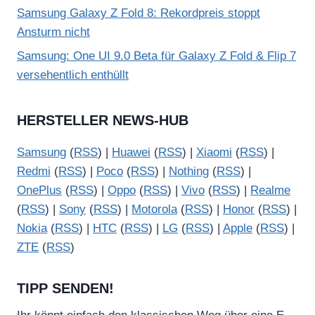
Samsung Galaxy Z Fold 8: Rekordpreis stoppt
Ansturm nicht
Samsung: One UI 9.0 Beta für Galaxy Z Fold & Flip 7
versehentlich enthüllt
HERSTELLER NEWS-HUB
Samsung
(
RSS
) |
Huawei
(
RSS
) |
Xiaomi
(
RSS
) |
Redmi
(
RSS
) |
Poco
(
RSS
) |
Nothing
(
RSS
) |
OnePlus
(
RSS
) |
Oppo
(
RSS
) |
Vivo
(
RSS
) |
Realme
(
RSS
) |
Sony
(
RSS
) |
Motorola
(
RSS
) |
Honor
(
RSS
) |
Nokia
(
RSS
) |
HTC
(
RSS
) |
LG
(
RSS
) |
Apple
(
RSS
) |
ZTE
(
RSS
)
TIPP SENDEN!