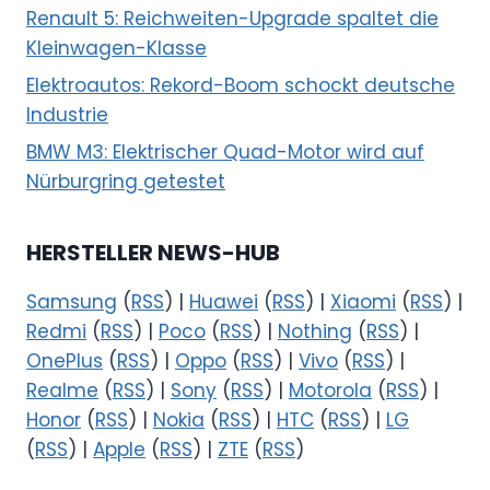
Renault 5: Reichweiten-Upgrade spaltet die
Kleinwagen-Klasse
Elektroautos: Rekord-Boom schockt deutsche
Industrie
BMW M3: Elektrischer Quad-Motor wird auf
Nürburgring getestet
HERSTELLER NEWS-HUB
Samsung
(
RSS
) |
Huawei
(
RSS
) |
Xiaomi
(
RSS
) |
Redmi
(
RSS
) |
Poco
(
RSS
) |
Nothing
(
RSS
) |
OnePlus
(
RSS
) |
Oppo
(
RSS
) |
Vivo
(
RSS
) |
Realme
(
RSS
) |
Sony
(
RSS
) |
Motorola
(
RSS
) |
Honor
(
RSS
) |
Nokia
(
RSS
) |
HTC
(
RSS
) |
LG
(
RSS
) |
Apple
(
RSS
) |
ZTE
(
RSS
)