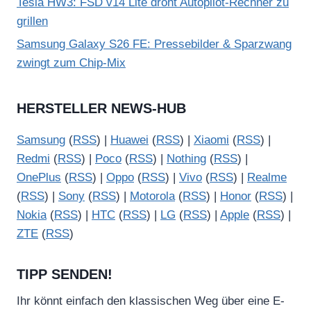
Tesla HW3: FSD v14 Lite droht Autopilot-Rechner zu
grillen
Samsung Galaxy S26 FE: Pressebilder & Sparzwang
zwingt zum Chip-Mix
HERSTELLER NEWS-HUB
Samsung
(
RSS
) |
Huawei
(
RSS
) |
Xiaomi
(
RSS
) |
Redmi
(
RSS
) |
Poco
(
RSS
) |
Nothing
(
RSS
) |
OnePlus
(
RSS
) |
Oppo
(
RSS
) |
Vivo
(
RSS
) |
Realme
(
RSS
) |
Sony
(
RSS
) |
Motorola
(
RSS
) |
Honor
(
RSS
) |
Nokia
(
RSS
) |
HTC
(
RSS
) |
LG
(
RSS
) |
Apple
(
RSS
) |
ZTE
(
RSS
)
TIPP SENDEN!
Ihr könnt einfach den klassischen Weg über eine E-