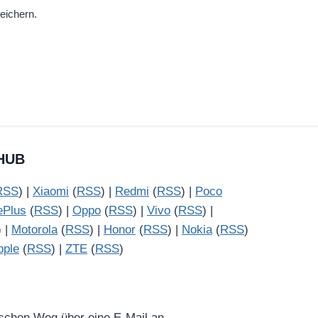
eichern.
HUB
RSS
) |
Xiaomi
(
RSS
) |
Redmi
(
RSS
) |
Poco
ePlus
(
RSS
) |
Oppo
(
RSS
) |
Vivo
(
RSS
) |
) |
Motorola
(
RSS
) |
Honor
(
RSS
) |
Nokia
(
RSS
)
pple
(
RSS
) |
ZTE
(
RSS
)
ischen Weg über eine E-Mail an