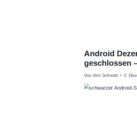
Zum
Inhalt
springen
Android Dezem
geschlossen –
Von
Jörn Schmidt
2. De