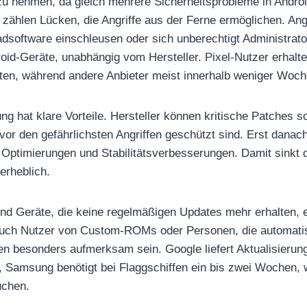
zu nehmen, da gleich mehrere Sicherheitsprobleme in Androi
zählen Lücken, die Angriffe aus der Ferne ermöglichen. Ang
dsoftware einschleusen oder sich unberechtigt Administrato
droid-Geräte, unabhängig vom Hersteller. Pixel-Nutzer erhalt
lsten, während andere Anbieter meist innerhalb weniger Woc
ung hat klare Vorteile. Hersteller können kritische Patches sof
vor den gefährlichsten Angriffen geschützt sind. Erst danac
 Optimierungen und Stabilitätsverbesserungen. Damit sinkt 
erheblich.
nd Geräte, die keine regelmäßigen Updates mehr erhalten, 
Auch Nutzer von Custom-ROMs oder Personen, die automati
ten besonders aufmerksam sein. Google liefert Aktualisierung
, Samsung benötigt bei Flaggschiffen ein bis zwei Wochen,
uchen.