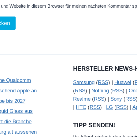
und Website in diesem Browser für meinen nächsten Kommentar sp
HERSTELLER NEWS-
ohne Qualcomm
Samsung
(
RSS
) |
Huawei
(
schend Apple an
(
RSS
) |
Nothing
(
RSS
) |
On
Realme
(
RSS
) |
Sony
(
RSS
pe bis 2027
|
HTC
(
RSS
) |
LG
(
RSS
) |
A
quid Glass aus
rt die Branche
TIPP SENDEN!
urg alt aussehen
Ihr könnt einfach den klass