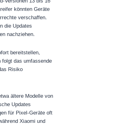
d-Versionen 13 bis 16
reifer könnten Geräte
rrechte verschaffen.
en die Updates
hen nachziehen.
ort bereitstellen,
h folgt das umfassende
das Risiko
etwa ältere Modelle von
sche Updates
en für Pixel-Geräte oft
 während Xiaomi und