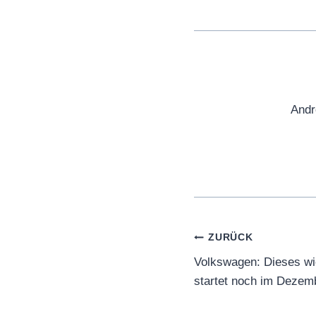
Andr
Beitragsnaviga
ZURÜCK
Volkswagen: Dieses wic
startet noch im Dezem