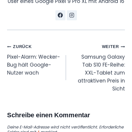
User eines Google Pixel 9 Pro XL mit Android 16
Beitragsnavigation
ZURÜCK
WEITER
Pixel-Alarm: Wecker-
Samsung Galaxy
Bug hält Google-
Tab S10 FE-Reihe:
Nutzer wach
XXL-Tablet zum
attraktiven Preis in
Sicht
Schreibe einen Kommentar
Deine E-Mail-Adresse wird nicht veröffentlicht.
Erforderliche