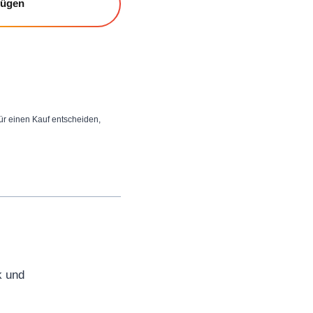
fügen
 für einen Kauf entscheiden,
k und