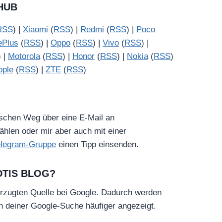
HUB
RSS
) |
Xiaomi
(
RSS
) |
Redmi
(
RSS
) |
Poco
ePlus
(
RSS
) |
Oppo
(
RSS
) |
Vivo
(
RSS
) |
) |
Motorola
(
RSS
) |
Honor
(
RSS
) |
Nokia
(
RSS
)
pple
(
RSS
) |
ZTE
(
RSS
)
ischen Weg über eine E-Mail an
hlen oder mir aber auch mit einer
elegram-Gruppe
einen Tipp einsenden.
DTIS BLOG?
rzugten Quelle bei Google. Dadurch werden
in deiner Google-Suche häufiger angezeigt.