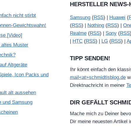
HERSTELLER NEWS-
ach nicht stirbt
Samsung
(
RSS
) |
Huawei
(
onnen-Gewichtswahn!
(
RSS
) |
Nothing
(
RSS
) |
On
Realme
(
RSS
) |
Sony
(
RSS
se [Video]
|
HTC
(
RSS
) |
LG
(
RSS
) |
A
 altes Muster
Technik?
TIPP SENDEN!
uf Altgeräte
Ihr könnt einfach den klass
piele, Icon Packs und
mail<at>schmidtisblog.de
wä
Direktnachricht in meiner
T
ult alt aussehen
DIR GEFÄLLT SCHMI
le und Samsung
scheinen
Mache mich zu Deiner bevo
Dir meine neuesten Artikel 