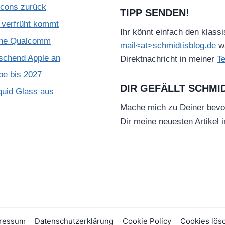
Icons zurück
TIPP SENDEN!
verfrüht kommt
Ihr könnt einfach den klass
ohne Qualcomm
mail<at>schmidtisblog.de
wä
schend Apple an
Direktnachricht in meiner
T
pe bis 2027
DIR GEFÄLLT SCHMI
quid Glass aus
Mache mich zu Deiner bevo
Dir meine neuesten Artikel 
ressum
Datenschutzerklärung
Cookie Policy
Cookies lös