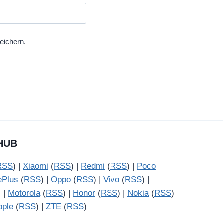
eichern.
HUB
RSS
) |
Xiaomi
(
RSS
) |
Redmi
(
RSS
) |
Poco
ePlus
(
RSS
) |
Oppo
(
RSS
) |
Vivo
(
RSS
) |
) |
Motorola
(
RSS
) |
Honor
(
RSS
) |
Nokia
(
RSS
)
pple
(
RSS
) |
ZTE
(
RSS
)