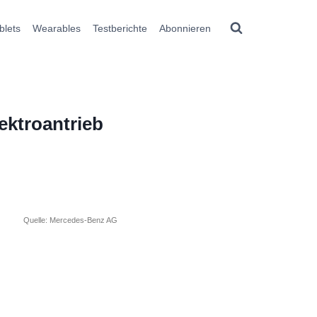
blets
Wearables
Testberichte
Abonnieren
ktroantrieb
Quelle: Mercedes-Benz AG