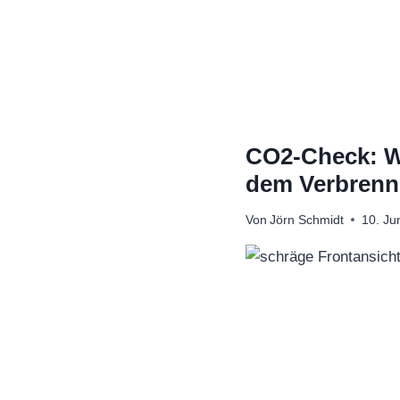
Zum
Inhalt
springen
CO2-Check: W
dem Verbrenne
Von
Jörn Schmidt
10. Ju