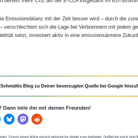
n bereits mehr CO₂ als der E-CLA insgesamt im EU-Stromm
ie Emissionsbilanz mit der Zeit besser wird – durch die z
– verschlechtert sich die Lage bei Verbrennern mit jedem ge
ilität setzt, investiert aktiv in eine emissionsärmere Zukunf
Schmidtis Blog zu Deiner bevorzugten Quelle bei Google hinzu
l? Dann teile ihn mit deinen Freunden!
inks. Durch einen Klick darauf gelangt ihr direkt zum Anbieter. Solltet ihr euch dort