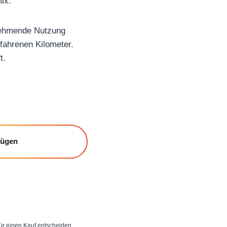
ix.
unehmende Nutzung
fahrenen Kilometer.
t.
fügen
 für einen Kauf entscheiden,