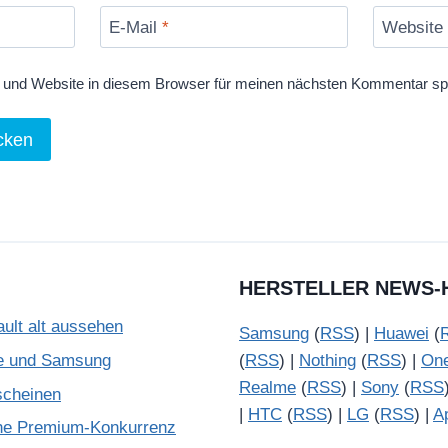
E-Mail
*
Website
und Website in diesem Browser für meinen nächsten Kommentar sp
HERSTELLER NEWS-
ult alt aussehen
Samsung
(
RSS
) |
Huawei
(
le und Samsung
(
RSS
) |
Nothing
(
RSS
) |
On
Realme
(
RSS
) |
Sony
(
RSS
scheinen
|
HTC
(
RSS
) |
LG
(
RSS
) |
A
che Premium-Konkurrenz