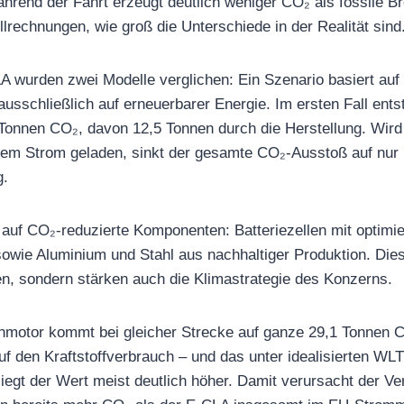
rend der Fahrt erzeugt deutlich weniger CO₂ als fossile B
lrechnungen, wie groß die Unterschiede in der Realität sind
A wurden zwei Modelle verglichen: Ein Szenario basiert auf
usschließlich auf erneuerbarer Energie. Im ersten Fall ent
 Tonnen CO₂, davon 12,5 Tonnen durch die Herstellung. Wir
nem Strom geladen, sinkt der gesamte CO₂-Ausstoß auf nur 
g.
 auf CO₂-reduzierte Komponenten: Batteriezellen mit optimie
, sowie Aluminium und Stahl aus nachhaltiger Produktion. 
en, sondern stärken auch die Klimastrategie des Konzerns.
nmotor kommt bei gleicher Strecke auf ganze 29,1 Tonnen 
 auf den Kraftstoffverbrauch – und das unter idealisierten W
liegt der Wert meist deutlich höher. Damit verursacht der Ve