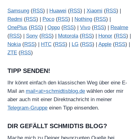
Samsung
(
RSS
) |
Huawei
(
RSS
) |
Xiaomi
(
RSS
) |
Redmi
(
RSS
) |
Poco
(
RSS
) |
Nothing
(
RSS
) |
OnePlus
(
RSS
) |
Oppo
(
RSS
) |
Vivo
(
RSS
) |
Realme
(
RSS
) |
Sony
(
RSS
) |
Motorola
(
RSS
) |
Honor
(
RSS
) |
Nokia
(
RSS
) |
HTC
(
RSS
) |
LG
(
RSS
) |
Apple
(
RSS
) |
ZTE
(
RSS
)
TIPP SENDEN!
Ihr könnt einfach den klassischen Weg über eine E-
Mail an
mail<at>schmidtisblog.de
wählen oder mir
aber auch mit einer Direktnachricht in meiner
Telegram-Gruppe
einen Tipp einsenden.
DIR GEFÄLLT SCHMIDTIS BLOG?
Mache mich zu Deiner bevorzugten Quelle bei