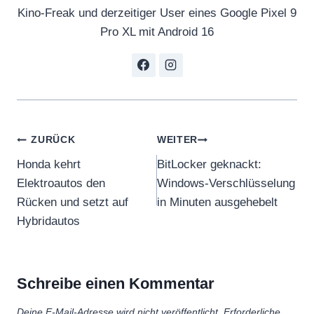
Kino-Freak und derzeitiger User eines Google Pixel 9
Pro XL mit Android 16
Beitragsnavigation
ZURÜCK
WEITER
Honda kehrt
BitLocker geknackt:
Elektroautos den
Windows-Verschlüsselung
Rücken und setzt auf
in Minuten ausgehebelt
Hybridautos
Schreibe einen Kommentar
Deine E-Mail-Adresse wird nicht veröffentlicht.
Erforderliche