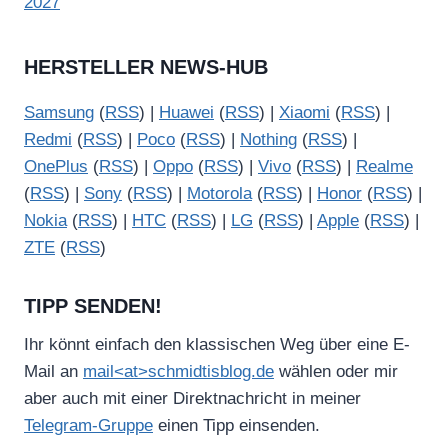
2027
HERSTELLER NEWS-HUB
Samsung
(
RSS
) |
Huawei
(
RSS
) |
Xiaomi
(
RSS
) |
Redmi
(
RSS
) |
Poco
(
RSS
) |
Nothing
(
RSS
) |
OnePlus
(
RSS
) |
Oppo
(
RSS
) |
Vivo
(
RSS
) |
Realme
(
RSS
) |
Sony
(
RSS
) |
Motorola
(
RSS
) |
Honor
(
RSS
) |
Nokia
(
RSS
) |
HTC
(
RSS
) |
LG
(
RSS
) |
Apple
(
RSS
) |
ZTE
(
RSS
)
TIPP SENDEN!
Ihr könnt einfach den klassischen Weg über eine E-
Mail an
mail<at>schmidtisblog.de
wählen oder mir
aber auch mit einer Direktnachricht in meiner
Telegram-Gruppe
einen Tipp einsenden.