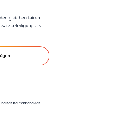
den gleichen fairen
msatzbeteiligung als
fügen
 für einen Kauf entscheiden,