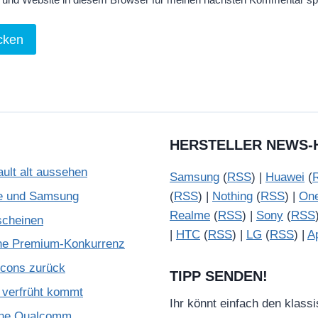
HERSTELLER NEWS-
ult alt aussehen
Samsung
(
RSS
) |
Huawei
(
le und Samsung
(
RSS
) |
Nothing
(
RSS
) |
On
Realme
(
RSS
) |
Sony
(
RSS
scheinen
|
HTC
(
RSS
) |
LG
(
RSS
) |
A
che Premium-Konkurrenz
Icons zurück
TIPP SENDEN!
verfrüht kommt
Ihr könnt einfach den klass
ohne Qualcomm