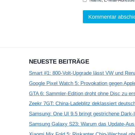
NEUESTE BEITRÄGE
Smart #1: 800-Volt-Upgrade lässt VW und Rena
Google Pixel Watch 5: Provokation gegen App
GTA 6: Sammler-Edition droht ohne Disc zu er
Zeekr 7GT: China-Ladeblitz deklassiert deuts
Samsung: One UI 9.5 bringt gestrichene Dark-
Samsung Galaxy S23: Warum das Update-Aus 
Xiaomi Mix Fold 5: Riskanter Chip-Wechsel 