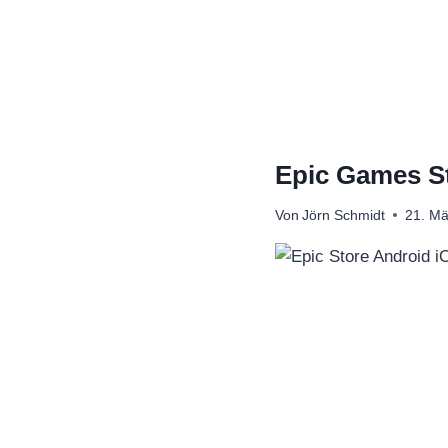
Zum
Inhalt
springen
Epic Games S
Von
Jörn Schmidt
21. Mä