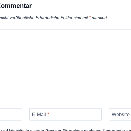
 Kommentar
icht veröffentlicht.
Erforderliche Felder sind mit
*
markiert
E-Mail
*
Website
und Website in diesem Browser für meinen nächsten Kommentar sp