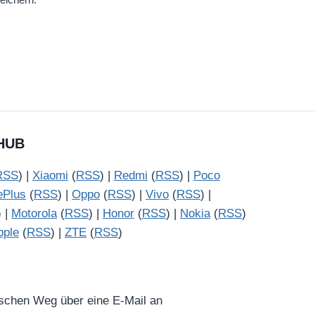
HUB
RSS
) |
Xiaomi
(
RSS
) |
Redmi
(
RSS
) |
Poco
ePlus
(
RSS
) |
Oppo
(
RSS
) |
Vivo
(
RSS
) |
) |
Motorola
(
RSS
) |
Honor
(
RSS
) |
Nokia
(
RSS
)
pple
(
RSS
) |
ZTE
(
RSS
)
ischen Weg über eine E-Mail an