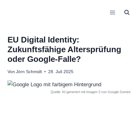
Zum
Inhalt
springen
EU Digital Identity:
Zukunftsfähige Altersprüfung
oder Google-Falle?
Von
Jörn Schmidt
28. Juli 2025
Quelle: KI-generiert mit Imagen 3 von Google Gemini