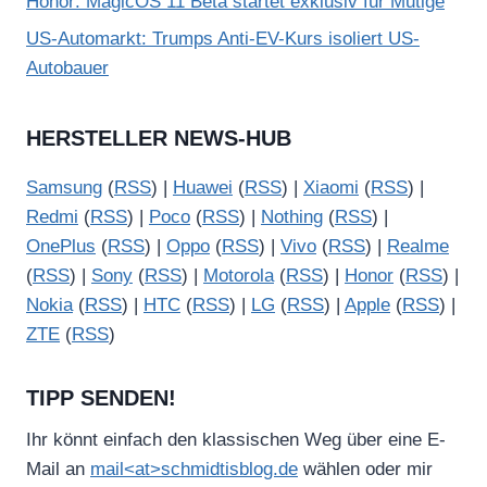
Honor: MagicOS 11 Beta startet exklusiv für Mutige
US-Automarkt: Trumps Anti-EV-Kurs isoliert US-
Autobauer
HERSTELLER NEWS-HUB
Samsung
(
RSS
) |
Huawei
(
RSS
) |
Xiaomi
(
RSS
) |
Redmi
(
RSS
) |
Poco
(
RSS
) |
Nothing
(
RSS
) |
OnePlus
(
RSS
) |
Oppo
(
RSS
) |
Vivo
(
RSS
) |
Realme
(
RSS
) |
Sony
(
RSS
) |
Motorola
(
RSS
) |
Honor
(
RSS
) |
Nokia
(
RSS
) |
HTC
(
RSS
) |
LG
(
RSS
) |
Apple
(
RSS
) |
ZTE
(
RSS
)
TIPP SENDEN!
Ihr könnt einfach den klassischen Weg über eine E-
Mail an
mail<at>schmidtisblog.de
wählen oder mir