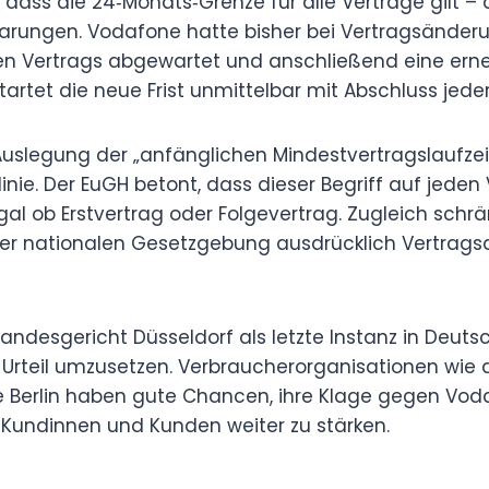
dass die 24‑Monats‑Grenze für alle Verträge gilt – a
arungen. Vodafone hatte bisher bei Vertragsänderu
ten Vertrags abgewartet und anschließend eine erne
tartet die neue Frist unmittelbar mit Abschluss jede
 Auslegung der „anfänglichen Mindestvertragslaufzei
linie. Der EuGH betont, dass dieser Begriff auf jeden
al ob Erstvertrag oder Folgevertrag. Zugleich schr
der nationalen Gesetzgebung ausdrücklich Vertrags
andesgericht Düsseldorf als letzte Instanz in Deuts
Urteil umzusetzen. Verbraucherorganisationen wie 
e Berlin haben gute Chancen, ihre Klage gegen Vo
 Kundinnen und Kunden weiter zu stärken.