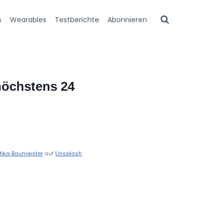
s
Wearables
Testberichte
Abonnieren
höchstens 24
ika Baumeister
auf
Unsplash