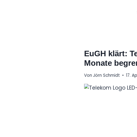
Zum
Inhalt
springen
EuGH klärt: T
Monate begre
Von
Jörn Schmidt
17. A