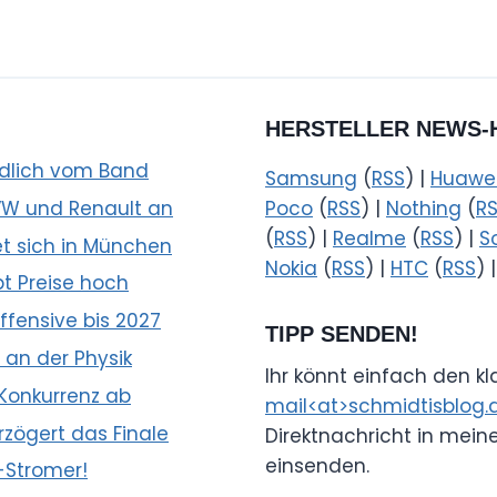
HERSTELLER NEWS-
ndlich vom Band
Samsung
(
RSS
) |
Huawe
 VW und Renault an
Poco
(
RSS
) |
Nothing
(
R
(
RSS
) |
Realme
(
RSS
) |
S
et sich in München
Nokia
(
RSS
) |
HTC
(
RSS
) 
bt Preise hoch
fensive bis 2027
TIPP SENDEN!
 an der Physik
Ihr könnt einfach den k
 Konkurrenz ab
mail<at>schmidtisblog.
zögert das Finale
Direktnachricht in mein
einsenden.
-Stromer!