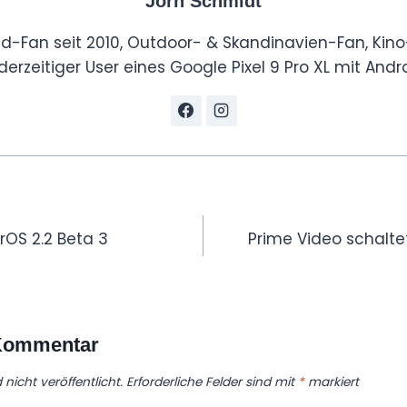
Jörn Schmidt
id-Fan seit 2010, Outdoor- & Skandinavien-Fan, Kino
derzeitiger User eines Google Pixel 9 Pro XL mit Andro
tion
rOS 2.2 Beta 3
Prime Video schaltet
 Kommentar
nicht veröffentlicht.
Erforderliche Felder sind mit
*
markiert