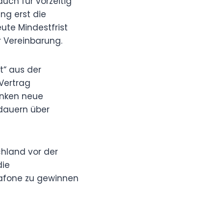
uch für vorzeitig
ng erst die
ute Mindestfrist
r Vereinbarung.
t“ aus der
 Vertrag
änken neue
dauern über
chland vor der
die
dafone zu gewinnen