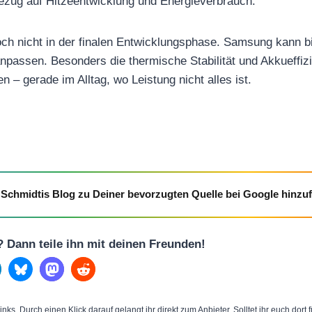
Bezug auf Hitzeentwicklung und Energieverbrauch.
ch nicht in der finalen Entwicklungsphase. Samsung kann b
npassen. Besonders die thermische Stabilität und Akkueffiz
en – gerade im Alltag, wo Leistung nicht alles ist.
Schmidtis Blog zu Deiner bevorzugten Quelle bei Google hinzu
l? Dann teile ihn mit deinen Freunden!
inks. Durch einen Klick darauf gelangt ihr direkt zum Anbieter. Solltet ihr euch dort