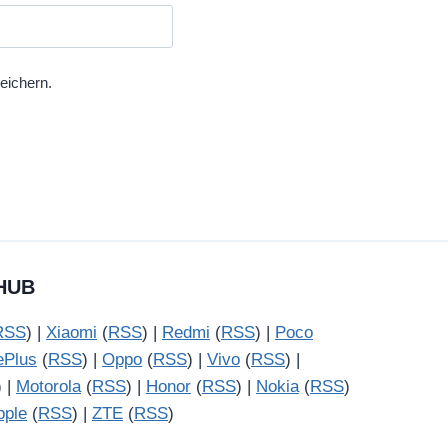
eichern.
HUB
RSS
) |
Xiaomi
(
RSS
) |
Redmi
(
RSS
) |
Poco
ePlus
(
RSS
) |
Oppo
(
RSS
) |
Vivo
(
RSS
) |
) |
Motorola
(
RSS
) |
Honor
(
RSS
) |
Nokia
(
RSS
)
pple
(
RSS
) |
ZTE
(
RSS
)