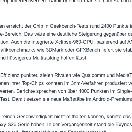
ieoptimierten Kernen. Damit orientiert man sich am Aufba
nen erreicht der Chip in Geekbench-Tests rund 2400 Punkte 
re-Bereich. Das wäre eine deutliche Steigerung gegenüber 
ution. Auch die integrierte Xclipse-960-GPU, basierend au
 Grafikbenchmarks wie 3DMark oder GFXBench liefert sie sta
d flüssigeres Multitasking hoffen lässt.
ffizienz punktet, zielen Rivalen wie Qualcomm und MediaTe
nen ihrer Top-Chips könnten im 3nm-Verfahren produziert we
rten. Berichte sprechen von über 4000 Punkten im Single-
-Test. Damit setzen sie neue Maßstäbe im Android-Premiu
 reinen Geschwindigkeit nicht mithalten können, könnte das 
y S26-Serie haben. In der Vergangenheit stand die Exynos-