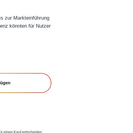
is zur Markteinführung
ienz könnten für Nutzer
fügen
 für einen Kauf entscheiden,