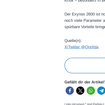
Kritik – besonders in 
Der Exynos 2600 ist no
noch viele Parameter a
spürbare Vorteile bring
Quelle(n):
X/Twitter @OreXda
Gefällt dir der Artike
Links mit einem * sind Partner-L