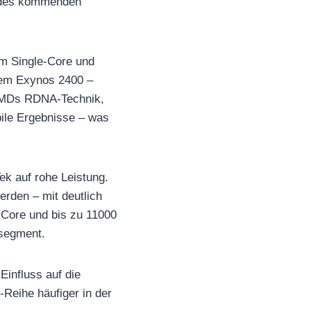
u des kommenden
im Single-Core und
dem Exynos 2400 –
f AMDs RDNA-Technik,
bile Ergebnisse – was
k auf rohe Leistung.
rden – mit deutlich
Core und bis zu 11000
msegment.
Einfluss auf die
Reihe häufiger in der