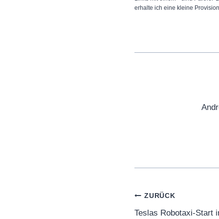
erhalte ich eine kleine Provisio
Andr
Beitragsnaviga
ZURÜCK
Teslas Robotaxi-Start i