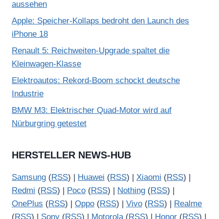
aussehen
Apple: Speicher-Kollaps bedroht den Launch des
iPhone 18
Renault 5: Reichweiten-Upgrade spaltet die
Kleinwagen-Klasse
Elektroautos: Rekord-Boom schockt deutsche
Industrie
BMW M3: Elektrischer Quad-Motor wird auf
Nürburgring getestet
HERSTELLER NEWS-HUB
Samsung
(
RSS
) |
Huawei
(
RSS
) |
Xiaomi
(
RSS
) |
Redmi
(
RSS
) |
Poco
(
RSS
) |
Nothing
(
RSS
) |
OnePlus
(
RSS
) |
Oppo
(
RSS
) |
Vivo
(
RSS
) |
Realme
(
RSS
) |
Sony
(
RSS
) |
Motorola
(
RSS
) |
Honor
(
RSS
) |