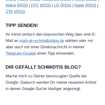
Nokia
(
RSS
) |
HTC
(
RSS
) |
LG
(
RSS
) |
Apple
(
RSS
) |
ZTE
(
RSS
)
TIPP SENDEN!
Ihr könnt einfach den klassischen Weg über eine E-
Mail an
mail<at>schmidtisblog.de
wählen oder mir
aber auch mit einer Direktnachricht in meiner
Telegram-Gruppe
einen Tipp einsenden.
DIR GEFÄLLT SCHMIDTIS BLOG?
Mache mich zu Deiner bevorzugten Quelle bei
Google. Dadurch werden Dir meine neuesten Artikel
in deiner Google-Suche häufiger angezeigt.