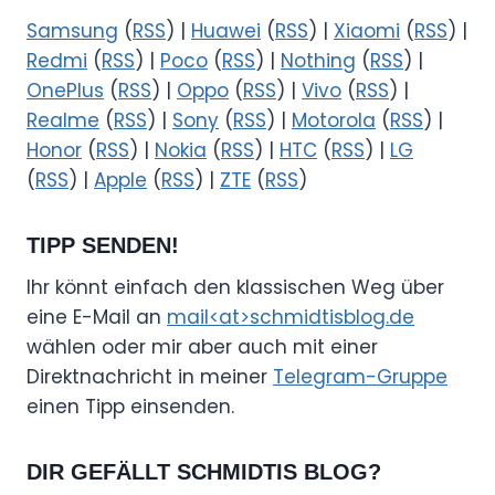
Samsung
(
RSS
) |
Huawei
(
RSS
) |
Xiaomi
(
RSS
) |
Redmi
(
RSS
) |
Poco
(
RSS
) |
Nothing
(
RSS
) |
OnePlus
(
RSS
) |
Oppo
(
RSS
) |
Vivo
(
RSS
) |
Realme
(
RSS
) |
Sony
(
RSS
) |
Motorola
(
RSS
) |
Honor
(
RSS
) |
Nokia
(
RSS
) |
HTC
(
RSS
) |
LG
(
RSS
) |
Apple
(
RSS
) |
ZTE
(
RSS
)
TIPP SENDEN!
Ihr könnt einfach den klassischen Weg über
eine E-Mail an
mail<at>schmidtisblog.de
wählen oder mir aber auch mit einer
Direktnachricht in meiner
Telegram-Gruppe
einen Tipp einsenden.
DIR GEFÄLLT SCHMIDTIS BLOG?