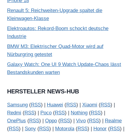
iPhone 18
Renault 5: Reichweiten-Upgrade spaltet die
Kleinwagen-Klasse
Elektroautos: Rekord-Boom schockt deutsche
Industrie
BMW M3: Elektrischer Quad-Motor wird auf
Nürburgring getestet
Galaxy Watch: One UI 9 Watch Update-Chaos lässt
Bestandskunden warten
HERSTELLER NEWS-HUB
Samsung
(
RSS
) |
Huawei
(
RSS
) |
Xiaomi
(
RSS
) |
Redmi
(
RSS
) |
Poco
(
RSS
) |
Nothing
(
RSS
) |
OnePlus
(
RSS
) |
Oppo
(
RSS
) |
Vivo
(
RSS
) |
Realme
(
RSS
) |
Sony
(
RSS
) |
Motorola
(
RSS
) |
Honor
(
RSS
) |