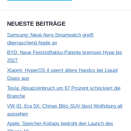
NEUESTE BEITRÄGE
Samsung: Neue Aero-Smartwatch greift
überraschend Apple an
BYD: Neue Feststoffakku-Patente bremsen Hype bis
2027
Xiaomi: HyperOS 4 sperrt ältere Handys bei Liquid
Glass aus
Tesla: Absatzeinbruch um 67 Prozent schockiert die
Branche
VW ID. Era 5X: Chinas Blitz-SUV lässt Wolfsburg alt
aussehen
Apple: Speicher-Kollaps bedroht den Launch des