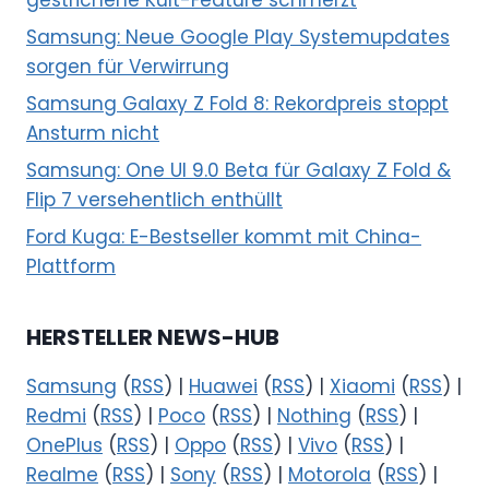
gestrichene Kult-Feature schmerzt
Samsung: Neue Google Play Systemupdates
sorgen für Verwirrung
Samsung Galaxy Z Fold 8: Rekordpreis stoppt
Ansturm nicht
Samsung: One UI 9.0 Beta für Galaxy Z Fold &
Flip 7 versehentlich enthüllt
Ford Kuga: E-Bestseller kommt mit China-
Plattform
HERSTELLER NEWS-HUB
Samsung
(
RSS
) |
Huawei
(
RSS
) |
Xiaomi
(
RSS
) |
Redmi
(
RSS
) |
Poco
(
RSS
) |
Nothing
(
RSS
) |
OnePlus
(
RSS
) |
Oppo
(
RSS
) |
Vivo
(
RSS
) |
Realme
(
RSS
) |
Sony
(
RSS
) |
Motorola
(
RSS
) |