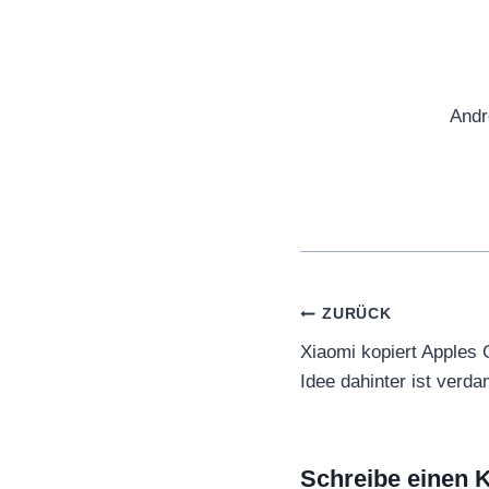
Andr
Beitragsnaviga
ZURÜCK
Xiaomi kopiert Apples G
Idee dahinter ist verd
Schreibe einen