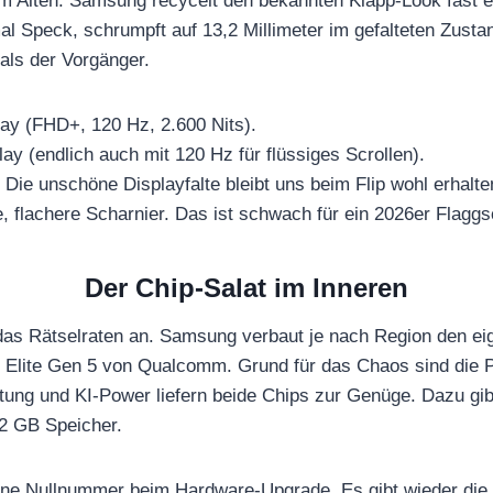
eim Alten. Samsung recycelt den bekannten Klapp-Look fast e
al Speck, schrumpft auf 13,2 Millimeter im gefalteten Zusta
ls der Vorgänger.
lay (FHD+, 120 Hz, 2.600 Nits).
lay (endlich auch mit 120 Hz für flüssiges Scrollen).
: Die unschöne Displayfalte bleibt uns beim Flip wohl erhalte
flachere Scharnier. Das ist schwach für ein 2026er Flaggsc
Der Chip-Salat im Inneren
das Rätselraten an. Samsung verbaut je nach Region den e
 Elite Gen 5 von Qualcomm. Grund für das Chaos sind die 
stung und KI-Power liefern beide Chips zur Genüge. Dazu gi
2 GB Speicher.
ine Nullnummer beim Hardware-Upgrade. Es gibt wieder die