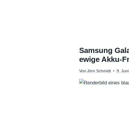
Zum
Inhalt
springen
Samsung Galax
ewige Akku-F
Von
Jörn Schmidt
9. Jun