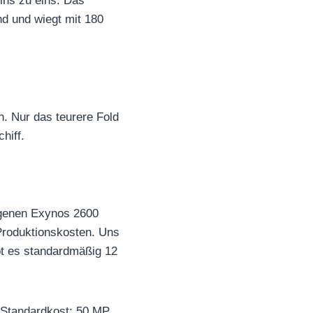
ins zu eins. Das
nd und wiegt mit 180
n. Nur das teurere Fold
hiff.
igenen Exynos 2600
Produktionskosten. Uns
bt es standardmäßig 12
 Standardkost: 50 MP