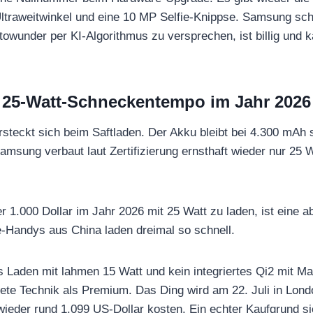
traweitwinkel und eine 10 MP Selfie-Knippse. Samsung schr
wunder per KI-Algorithmus zu versprechen, ist billig und ka
25-Watt-Schneckentempo im Jahr 2026
rsteckt sich beim Saftladen. Der Akku bleibt bei 4.300 mAh 
msung verbaut laut Zertifizierung ernsthaft wieder nur 25
 1.000 Dollar im Jahr 2026 mit 25 Watt zu laden, ist eine a
e-Handys aus China laden dreimal so schnell.
 Laden mit lahmen 15 Watt und kein integriertes Qi2 mit 
tete Technik als Premium. Das Ding wird am 22. Juli in Londo
 wieder rund 1.099 US-Dollar kosten. Ein echter Kaufgrund s