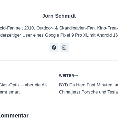
Jörn Schmidt
oid-Fan seit 2010, Outdoor- & Skandinavien-Fan, Kino-Frea
derzeitiger User eines Google Pixel 9 Pro XL mit Android 16
tion
WEITER
las-Optik – aber die AI-
BYD Da Han: Fünf Minuten lade
ammt smart
China jetzt Porsche und Tesl
 Kommentar