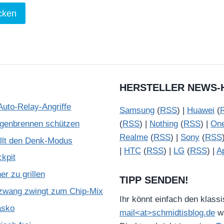
HERSTELLER NEWS-
Auto-Relay-Angriffe
Samsung
(
RSS
) |
Huawei
(
ugenbrennen schützen
(
RSS
) |
Nothing
(
RSS
) |
On
Realme
(
RSS
) |
Sony
(
RSS
illt den Denk-Modus
|
HTC
(
RSS
) |
LG
(
RSS
) |
A
kpit
r zu grillen
TIPP SENDEN!
zwang zwingt zum Chip-Mix
Ihr könnt einfach den klass
asko
mail<at>schmidtisblog.de
wä