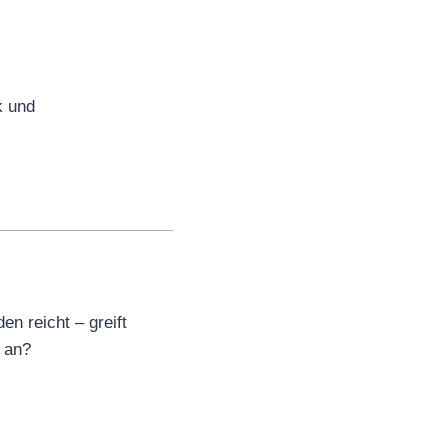
k und
n reicht – greift
a an?