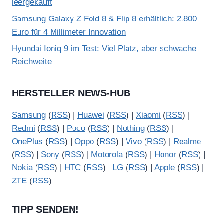
leergekauft
Samsung Galaxy Z Fold 8 & Flip 8 erhältlich: 2.800
Euro für 4 Millimeter Innovation
Hyundai Ioniq 9 im Test: Viel Platz, aber schwache
Reichweite
HERSTELLER NEWS-HUB
Samsung
(
RSS
) |
Huawei
(
RSS
) |
Xiaomi
(
RSS
) |
Redmi
(
RSS
) |
Poco
(
RSS
) |
Nothing
(
RSS
) |
OnePlus
(
RSS
) |
Oppo
(
RSS
) |
Vivo
(
RSS
) |
Realme
(
RSS
) |
Sony
(
RSS
) |
Motorola
(
RSS
) |
Honor
(
RSS
) |
Nokia
(
RSS
) |
HTC
(
RSS
) |
LG
(
RSS
) |
Apple
(
RSS
) |
ZTE
(
RSS
)
TIPP SENDEN!