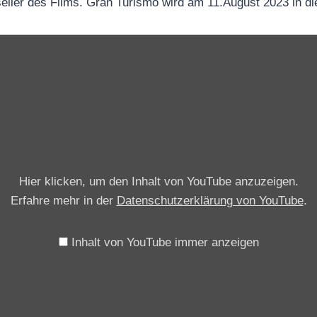
eller des Films. Gran Turismo wird am 11.August 2023 in 
„
G
R
A
N
T
U
Hier klicken, um den Inhalt von YouTube anzuzeigen.
R
Erfahre mehr in der
Datenschutzerklärung von YouTube
.
I
S
M
Inhalt von YouTube immer anzeigen
O
–
O