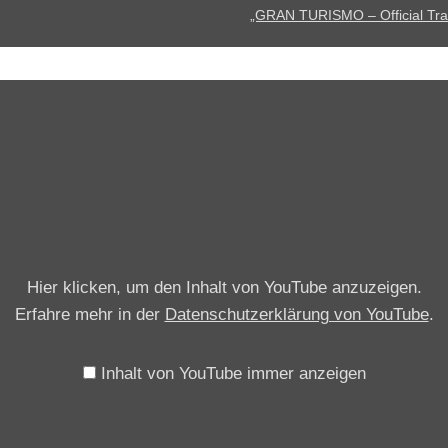
f
„GRAN TURISMO – Official Trail
f
i
c
„
i
G
a
r
l
a
T
n
r
T
a
u
i
Hier klicken, um den Inhalt von YouTube anzuzeigen.
r
l
Erfahre mehr in der
Datenschutzerklärung von YouTube
.
i
e
s
r
m
Inhalt von YouTube immer anzeigen
2
o
(
–