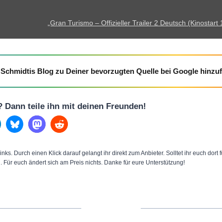
H
O
D
f
„Gran Turismo – Offizieller Trailer 2 Deutsch (Kinostart 
)
f
“
i
v
z
Schmidtis Blog zu Deiner bevorzugten Quelle bei Google hinzu
o
i
n
e
Y
l
l? Dann teile ihn mit deinen Freunden!
o
l
u
e
T
r
inks. Durch einen Klick darauf gelangt ihr direkt zum Anbieter. Solltet ihr euch dort
u
T
n. Für euch ändert sich am Preis nichts. Danke für eure Unterstützung!
b
r
e
a
a
i
n
l