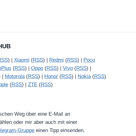
HUB
RSS
) |
Xiaomi
(
RSS
) |
Redmi
(
RSS
) |
Poco
ePlus
(
RSS
) |
Oppo
(
RSS
) |
Vivo
(
RSS
) |
) |
Motorola
(
RSS
) |
Honor
(
RSS
) |
Nokia
(
RSS
)
pple
(
RSS
) |
ZTE
(
RSS
)
ischen Weg über eine E-Mail an
hlen oder mir aber auch mit einer
elegram-Gruppe
einen Tipp einsenden.