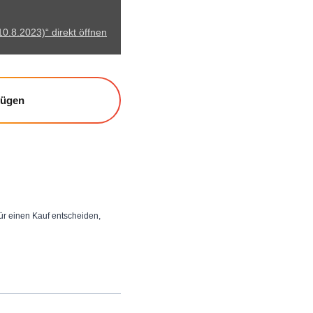
10.8.2023)“ direkt öffnen
fügen
 für einen Kauf entscheiden,