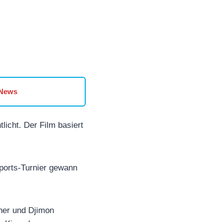
 News
licht. Der Film basiert
ports-Turnier gewann
ner und Djimon