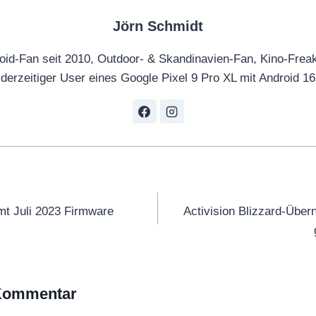
z
e
e
Jörn Schmidt
r
i
2
oid-Fan seit 2010, Outdoor- & Skandinavien-Fan, Kino-Frea
g
D
derzeitiger User eines Google Pixel 9 Pro XL mit Android 16
e
e
n
u
t
s
c
h
tion
(
t Juli 2023 Firmware
Activision Blizzard-Übe
K
i
n
o
 Kommentar
s