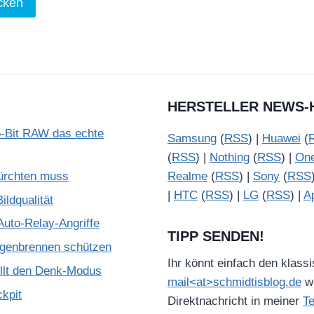
o
n
Y
o
u
T
HERSTELLER NEWS-
u
-Bit RAW das echte
Samsung
(
RSS
) |
Huawei
(
b
(
RSS
) |
Nothing
(
RSS
) |
On
e
ürchten muss
Realme
(
RSS
) |
Sony
(
RSS
a
|
HTC
(
RSS
) |
LG
(
RSS
) |
A
ldqualität
n
z
Auto-Relay-Angriffe
TIPP SENDEN!
e
ugenbrennen schützen
i
Ihr könnt einfach den klass
illt den Denk-Modus
g
mail<at>schmidtisblog.de
wä
kpit
e
Direktnachricht in meiner
T