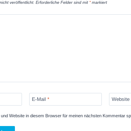
t
icht veröffentlicht.
Erforderliche Felder sind mit
*
markiert
a
r
t
1
0
.
8
.
2
0
2
E-Mail
*
Website
3
)
und Website in diesem Browser für meinen nächsten Kommentar sp
“
v