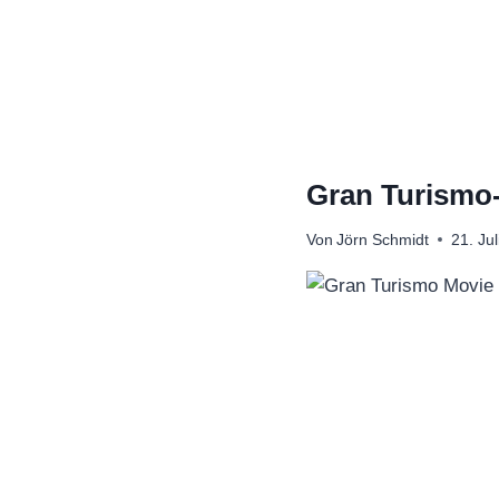
Zum
Inhalt
springen
Gran Turismo-F
Von
Jörn Schmidt
21. Ju