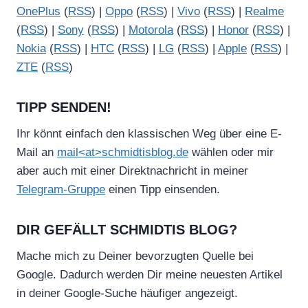
OnePlus
(
RSS
) |
Oppo
(
RSS
) |
Vivo
(
RSS
) |
Realme
(
RSS
) |
Sony
(
RSS
) |
Motorola
(
RSS
) |
Honor
(
RSS
) |
Nokia
(
RSS
) |
HTC
(
RSS
) |
LG
(
RSS
) |
Apple
(
RSS
) |
ZTE
(
RSS
)
TIPP SENDEN!
Ihr könnt einfach den klassischen Weg über eine E-
Mail an
mail<at>schmidtisblog.de
wählen oder mir
aber auch mit einer Direktnachricht in meiner
Telegram-Gruppe
einen Tipp einsenden.
DIR GEFÄLLT SCHMIDTIS BLOG?
Mache mich zu Deiner bevorzugten Quelle bei
Google. Dadurch werden Dir meine neuesten Artikel
in deiner Google-Suche häufiger angezeigt.