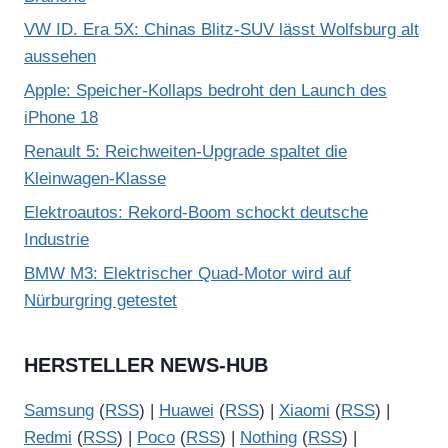
VW ID. Era 5X: Chinas Blitz-SUV lässt Wolfsburg alt
aussehen
Apple: Speicher-Kollaps bedroht den Launch des
iPhone 18
Renault 5: Reichweiten-Upgrade spaltet die
Kleinwagen-Klasse
Elektroautos: Rekord-Boom schockt deutsche
Industrie
BMW M3: Elektrischer Quad-Motor wird auf
Nürburgring getestet
HERSTELLER NEWS-HUB
Samsung
(
RSS
) |
Huawei
(
RSS
) |
Xiaomi
(
RSS
) |
Redmi
(
RSS
) |
Poco
(
RSS
) |
Nothing
(
RSS
) |