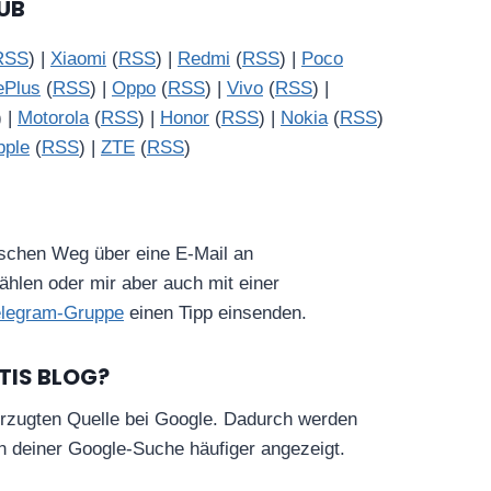
UB
RSS
) |
Xiaomi
(
RSS
) |
Redmi
(
RSS
) |
Poco
ePlus
(
RSS
) |
Oppo
(
RSS
) |
Vivo
(
RSS
) |
) |
Motorola
(
RSS
) |
Honor
(
RSS
) |
Nokia
(
RSS
)
pple
(
RSS
) |
ZTE
(
RSS
)
ischen Weg über eine E-Mail an
hlen oder mir aber auch mit einer
elegram-Gruppe
einen Tipp einsenden.
TIS BLOG?
rzugten Quelle bei Google. Dadurch werden
in deiner Google-Suche häufiger angezeigt.