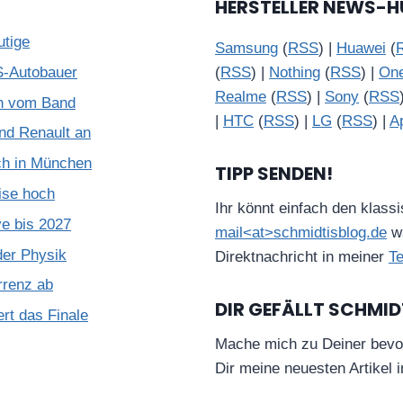
HERSTELLER NEWS-H
utige
Samsung
(
RSS
) |
Huawei
(
S-Autobauer
(
RSS
) |
Nothing
(
RSS
) |
On
Realme
(
RSS
) |
Sony
(
RSS
ch vom Band
|
HTC
(
RSS
) |
LG
(
RSS
) |
A
nd Renault an
ch in München
TIPP SENDEN!
ise hoch
Ihr könnt einfach den klass
e bis 2027
mail<at>schmidtisblog.de
wä
der Physik
Direktnachricht in meiner
T
rrenz ab
DIR GEFÄLLT SCHMID
rt das Finale
Mache mich zu Deiner bevo
Dir meine neuesten Artikel 