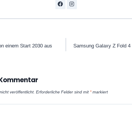
gation
on einem Start 2030 aus
Samsung Galaxy Z Fold 4 so
n Kommentar
icht veröffentlicht.
Erforderliche Felder sind mit
*
markiert