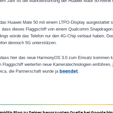
sem Jahr ist die Markteinführung der Huawei Mate 50-Reihe 
 das Huawei Mate 50 mit einem LTPO-Display ausgestattet s
n, dass dieses Flaggschiff von einem Qualcomm Snapdragon
rdings würde das Telefon nur den 4G-Chip verbaut haben. D
efon dennoch 5G unterstützen.
, dass hier das neue HarmonyOS 3.0 zum Einsatz kommen k
laggschiff weiterhin neue Kameratechnologien einführen, j
beendet
ica, die Partnerschaft wurde ja
.
midtis Blog zu Deiner bevorzugten Quelle bei Google hi