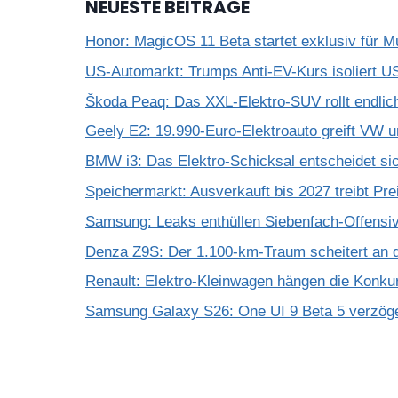
NEUESTE BEITRÄGE
Honor: MagicOS 11 Beta startet exklusiv für M
US-Automarkt: Trumps Anti-EV-Kurs isoliert U
Škoda Peaq: Das XXL-Elektro-SUV rollt endli
Geely E2: 19.990-Euro-Elektroauto greift VW u
BMW i3: Das Elektro-Schicksal entscheidet si
Speichermarkt: Ausverkauft bis 2027 treibt Pre
Samsung: Leaks enthüllen Siebenfach-Offensiv
Denza Z9S: Der 1.100-km-Traum scheitert an 
Renault: Elektro-Kleinwagen hängen die Konku
Samsung Galaxy S26: One UI 9 Beta 5 verzöge