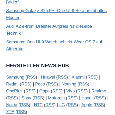
[Video]
Samsung Galaxy S25 FE: One UI 9 Beta bricht altes
Muster
Audi A2 e-tron: Dreister Aufpreis für dieselbe
Technik?
Samsung: One UI 9 Watch schickt Wear OS 7 auf
Altgeräte
HERSTELLER NEWS-HUB
Samsung
(
RSS
) |
Huawei
(
RSS
) |
Xiaomi
(
RSS
) |
Redmi
(
RSS
) |
Poco
(
RSS
) |
Nothing
(
RSS
) |
OnePlus
(
RSS
) |
Oppo
(
RSS
) |
Vivo
(
RSS
) |
Realme
(
RSS
) |
Sony
(
RSS
) |
Motorola
(
RSS
) |
Honor
(
RSS
) |
Nokia
(
RSS
) |
HTC
(
RSS
) |
LG
(
RSS
) |
Apple
(
RSS
) |
ZTE
(
RSS
)