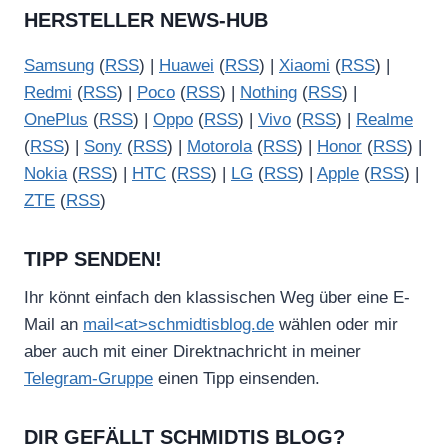
HERSTELLER NEWS-HUB
Samsung
(
RSS
) |
Huawei
(
RSS
) |
Xiaomi
(
RSS
) |
Redmi
(
RSS
) |
Poco
(
RSS
) |
Nothing
(
RSS
) |
OnePlus
(
RSS
) |
Oppo
(
RSS
) |
Vivo
(
RSS
) |
Realme
(
RSS
) |
Sony
(
RSS
) |
Motorola
(
RSS
) |
Honor
(
RSS
) |
Nokia
(
RSS
) |
HTC
(
RSS
) |
LG
(
RSS
) |
Apple
(
RSS
) |
ZTE
(
RSS
)
TIPP SENDEN!
Ihr könnt einfach den klassischen Weg über eine E-
Mail an
mail<at>schmidtisblog.de
wählen oder mir
aber auch mit einer Direktnachricht in meiner
Telegram-Gruppe
einen Tipp einsenden.
DIR GEFÄLLT SCHMIDTIS BLOG?