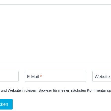
v
o
n
Y
o
u
T
u
b
e
a
E-Mail
*
Website
n
z
und Website in diesem Browser für meinen nächsten Kommentar sp
e
i
g