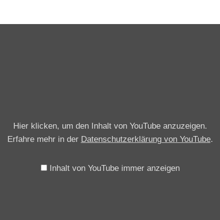
„
C
y
b
e
r
p
Hier klicken, um den Inhalt von YouTube anzuzeigen.
u
Erfahre mehr in der
Datenschutzerklärung von YouTube
.
n
k
2
Inhalt von YouTube immer anzeigen
0
7
7