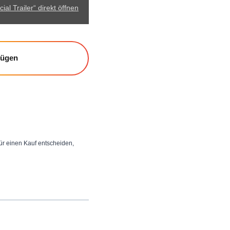
al Trailer“ direkt öffnen
fügen
 für einen Kauf entscheiden,