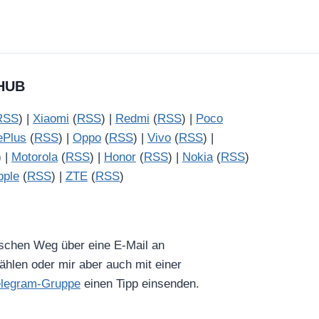
HUB
RSS
) |
Xiaomi
(
RSS
) |
Redmi
(
RSS
) |
Poco
ePlus
(
RSS
) |
Oppo
(
RSS
) |
Vivo
(
RSS
) |
) |
Motorola
(
RSS
) |
Honor
(
RSS
) |
Nokia
(
RSS
)
pple
(
RSS
) |
ZTE
(
RSS
)
ischen Weg über eine E-Mail an
hlen oder mir aber auch mit einer
elegram-Gruppe
einen Tipp einsenden.