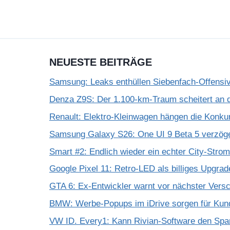
NEUESTE BEITRÄGE
Samsung: Leaks enthüllen Siebenfach-Offensiv
Denza Z9S: Der 1.100-km-Traum scheitert an 
Renault: Elektro-Kleinwagen hängen die Konku
Samsung Galaxy S26: One UI 9 Beta 5 verzöge
Smart #2: Endlich wieder ein echter City-Strom
Google Pixel 11: Retro-LED als billiges Upgra
GTA 6: Ex-Entwickler warnt vor nächster Vers
BMW: Werbe-Popups im iDrive sorgen für Kun
VW ID. Every1: Kann Rivian-Software den Spar