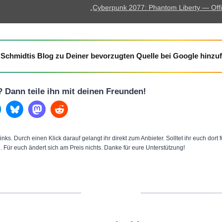
:
„Cyberpunk 2077: Phantom Liberty — Offici
P
h
a
Schmidtis Blog zu Deiner bevorzugten Quelle bei Google hinzu
n
t
o
l? Dann teile ihn mit deinen Freunden!
m
L
i
inks. Durch einen Klick darauf gelangt ihr direkt zum Anbieter. Solltet ihr euch dort
b
n. Für euch ändert sich am Preis nichts. Danke für eure Unterstützung!
e
r
t
y
—