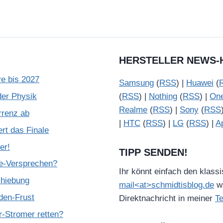
e
n
HERSTELLER NEWS-
e bis 2027
Samsung
(
RSS
) |
Huawei
(
der Physik
(
RSS
) |
Nothing
(
RSS
) |
On
Realme
(
RSS
) |
Sony
(
RSS
rrenz ab
|
HTC
(
RSS
) |
LG
(
RSS
) |
A
rt das Finale
er!
TIPP SENDEN!
de-Versprechen?
Ihr könnt einfach den klass
chiebung
mail<at>schmidtisblog.de
wä
den-Frust
Direktnachricht in meiner
T
-Stromer retten?