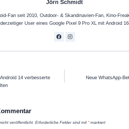
Jörn Schmidt
O
f
oid-Fan seit 2010, Outdoor- & Skandinavien-Fan, Kino-Frea
f
derzeitiger User eines Google Pixel 9 Pro XL mit Android 16
i
c
i
a
l
T
tion
r
t Android 14 verbesserte
Neue WhatsApp-Beta
a
lten
i
l
e
 Kommentar
r
“
icht veröffentlicht.
Erforderliche Felder sind mit
*
markiert