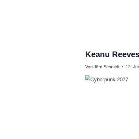
Zum
Inhalt
springen
Keanu Reeves 
Von
Jörn Schmidt
12. Ju