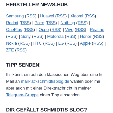
HERSTELLER NEWS-HUB
Samsung
(
RSS
) |
Huawei
(
RSS
) |
Xiaomi
(
RSS
) |
Redmi
(
RSS
) |
Poco
(
RSS
) |
Nothing
(
RSS
) |
OnePlus
(
RSS
) |
Oppo
(
RSS
) |
Vivo
(
RSS
) |
Realme
(
RSS
) |
Sony
(
RSS
) |
Motorola
(
RSS
) |
Honor
(
RSS
) |
Nokia
(
RSS
) |
HTC
(
RSS
) |
LG
(
RSS
) |
Apple
(
RSS
) |
ZTE
(
RSS
)
TIPP SENDEN!
Ihr könnt einfach den klassischen Weg über eine E-
Mail an
mail<at>schmidtisblog.de
wählen oder mir
aber auch mit einer Direktnachricht in meiner
Telegram-Gruppe
einen Tipp einsenden.
DIR GEFÄLLT SCHMIDTIS BLOG?