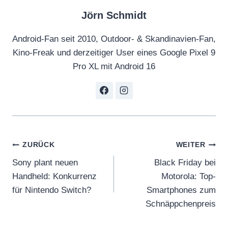
s
Jörn Schmidt
i
g
Android-Fan seit 2010, Outdoor- & Skandinavien-Fan,
n
Kino-Freak und derzeitiger User eines Google Pixel 9
|
Pro XL mit Android 16
3
6
0
D
e
g
Beitragsnavigation
ZURÜCK
WEITER
r
Sony plant neuen
Black Friday bei
e
Handheld: Konkurrenz
Motorola: Top-
e
für Nintendo Switch?
Smartphones zum
V
Schnäppchenpreis
i