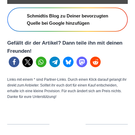
]
M
Schmidtis Blog zu Deiner bevorzugten
o
Quelle bei Google hinzufügen
t
o
Gefällt dir der Artikel? Dann teile ihn mit deinen
G
Freunden!
5
G
(
2
Links mit einem * sind Partner-Links. Durch einen Klick darauf gelangt ihr
0
direkt zum Anbieter. Solltet ihr euch dort für einen Kauf entscheiden,
erhalte ich eine kleine Provision. Für euch ändert sich am Preis nichts.
2
Danke für eure Unterstützung!
5
)
D
e