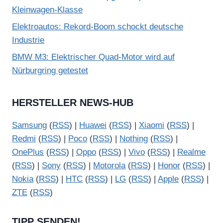
Kleinwagen-Klasse
Elektroautos: Rekord-Boom schockt deutsche
Industrie
BMW M3: Elektrischer Quad-Motor wird auf
Nürburgring getestet
HERSTELLER NEWS-HUB
Samsung
(
RSS
) |
Huawei
(
RSS
) |
Xiaomi
(
RSS
) |
Redmi
(
RSS
) |
Poco
(
RSS
) |
Nothing
(
RSS
) |
OnePlus
(
RSS
) |
Oppo
(
RSS
) |
Vivo
(
RSS
) |
Realme
(
RSS
) |
Sony
(
RSS
) |
Motorola
(
RSS
) |
Honor
(
RSS
) |
Nokia
(
RSS
) |
HTC
(
RSS
) |
LG
(
RSS
) |
Apple
(
RSS
) |
ZTE
(
RSS
)
TIPP SENDEN!