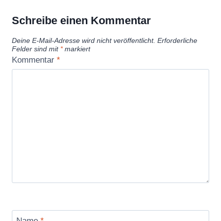
d
e
Schreibe einen Kommentar
o
Deine E-Mail-Adresse wird nicht veröffentlicht.
Erforderliche
“
Felder sind mit
*
markiert
v
Kommentar
*
o
n
Y
o
u
T
u
b
e
a
n
Name
*