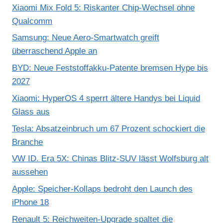
Xiaomi Mix Fold 5: Riskanter Chip-Wechsel ohne
Qualcomm
Samsung: Neue Aero-Smartwatch greift
überraschend Apple an
BYD: Neue Feststoffakku-Patente bremsen Hype bis
2027
Xiaomi: HyperOS 4 sperrt ältere Handys bei Liquid
Glass aus
Tesla: Absatzeinbruch um 67 Prozent schockiert die
Branche
VW ID. Era 5X: Chinas Blitz-SUV lässt Wolfsburg alt
aussehen
Apple: Speicher-Kollaps bedroht den Launch des
iPhone 18
Renault 5: Reichweiten-Upgrade spaltet die