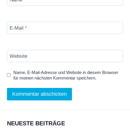
z
e
i
g
E-Mail
*
e
n
Website
Name, E-Mail-Adresse und Website in diesem Browser
für meinen nächsten Kommentar speichern.
NEUESTE BEITRÄGE