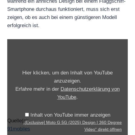
während ein ähnliches Design bei einem Flaggschiff-
Smartphone durchaus funktioniert, muss sich erst
zeigen, ob es auch bei einem günstigeren Modell
erfolgreich ist.
„
[
E
x
Hier klicken, um den Inhalt von YouTube
c
anzuzeigen.
l
Erfahre mehr in der
Datenschutzerklärung von
u
YouTube
.
s
i
Inhalt von YouTube immer anzeigen
v
Quelle(n):
„[Exclusive] Moto G 5G (2025) Design | 360 Degree
e
91mobiles
Video“ direkt öffnen