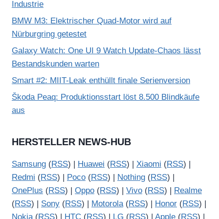
Industrie
BMW M3: Elektrischer Quad-Motor wird auf
Nürburgring getestet
Galaxy Watch: One UI 9 Watch Update-Chaos lässt
Bestandskunden warten
Smart #2: MIIT-Leak enthüllt finale Serienversion
Škoda Peaq: Produktionsstart löst 8.500 Blindkäufe
aus
HERSTELLER NEWS-HUB
Samsung
(
RSS
) |
Huawei
(
RSS
) |
Xiaomi
(
RSS
) |
Redmi
(
RSS
) |
Poco
(
RSS
) |
Nothing
(
RSS
) |
OnePlus
(
RSS
) |
Oppo
(
RSS
) |
Vivo
(
RSS
) |
Realme
(
RSS
) |
Sony
(
RSS
) |
Motorola
(
RSS
) |
Honor
(
RSS
) |
Nokia
(
RSS
) |
HTC
(
RSS
) |
LG
(
RSS
) |
Apple
(
RSS
) |