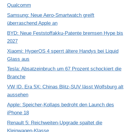
Qualcomm
Samsung: Neue Aero-Smartwatch greift
überraschend Apple an
BYD: Neue Feststoffakku-Patente bremsen Hype bis
2027
Xiaomi: HyperOS 4 sperrt ältere Handys bei Liquid
Glass aus
Tesla: Absatzeinbruch um 67 Prozent schockiert die
Branche
VW ID. Era 5X: Chinas Blitz-SUV lässt Wolfsburg alt
aussehen
Apple: Speicher-Kollaps bedroht den Launch des
iPhone 18
Renault 5: Reichweiten-Upgrade spaltet die
Kleinwagen-Klasse