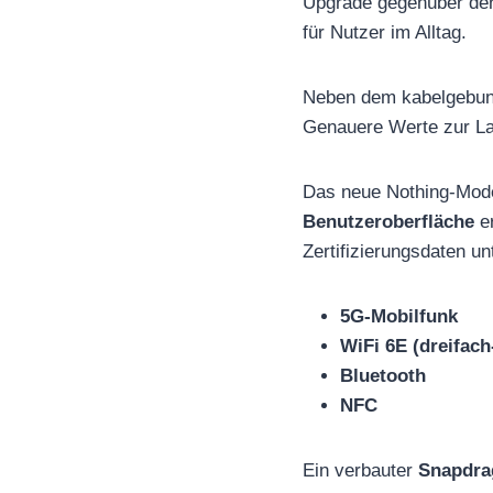
Upgrade gegenüber den 
für Nutzer im Alltag.
Neben dem kabelgebun
Genauere Werte zur La
Das neue Nothing-Model
Benutzeroberfläche
er
Zertifizierungsdaten un
5G-Mobilfunk
WiFi 6E (dreifac
Bluetooth
NFC
Ein verbauter
Snapdra