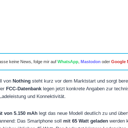
asse keine News, folge mir auf
WhatsApp
,
Mastodon
oder
Google
ll von
Nothing
steht kurz vor dem Marktstart und sorgt berei
der
FCC-Datenbank
legen jetzt konkrete Angaben zur techn
Ladeleistung und Konnektivität.
ät von 5.150 mAh
legt das neue Modell deutlich zu und übert
annend: Das Smartphone soll
mit 65 Watt geladen
werden k