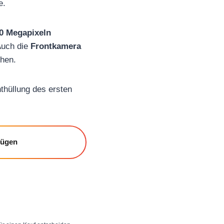
e.
0 Megapixeln
Auch die
Frontkamera
chen.
thüllung des ersten
fügen