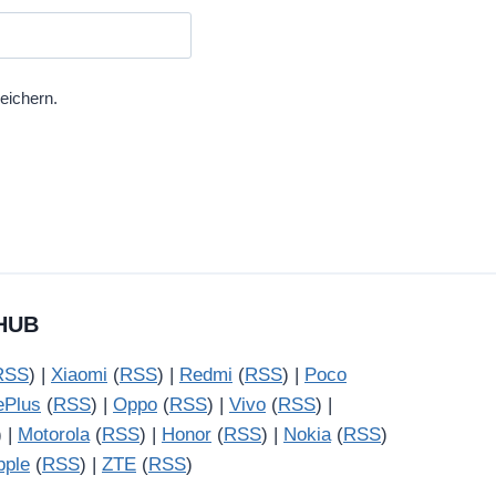
eichern.
HUB
RSS
) |
Xiaomi
(
RSS
) |
Redmi
(
RSS
) |
Poco
ePlus
(
RSS
) |
Oppo
(
RSS
) |
Vivo
(
RSS
) |
) |
Motorola
(
RSS
) |
Honor
(
RSS
) |
Nokia
(
RSS
)
pple
(
RSS
) |
ZTE
(
RSS
)