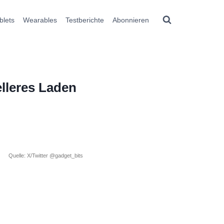
blets
Wearables
Testberichte
Abonnieren
lleres Laden
Quelle: X/Twitter @gadget_bits