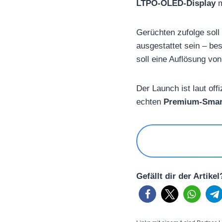
LTPO-OLED-Display
m
Gerüchten zufolge soll
ausgestattet sein – be
soll eine Auflösung vo
Der Launch ist laut off
echten
Premium-Smar
Gefällt dir der Artike