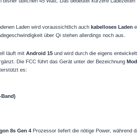
bisher üblichen 45 Watt. Das bedeutet kürzere Ladezeiten u
denen Laden wird voraussichtlich auch
kabelloses Laden
e
degeschwindigkeit über Qi stehen allerdings noch aus.
l läuft mit
Android 15
und wird durch die eigens entwickel
gänzt. Die FCC führt das Gerät unter der Bezeichnung
Mod
terstützt es:
h-Band)
gon 8s Gen 4
Prozessor liefert die nötige Power, während 