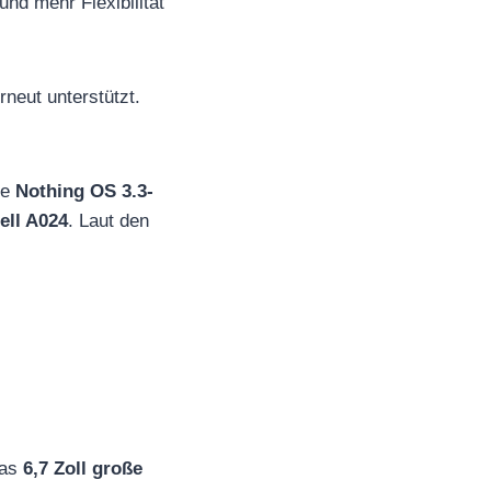
nd mehr Flexibilität
rneut unterstützt.
te
Nothing OS 3.3-
ell A024
. Laut den
das
6,7 Zoll große