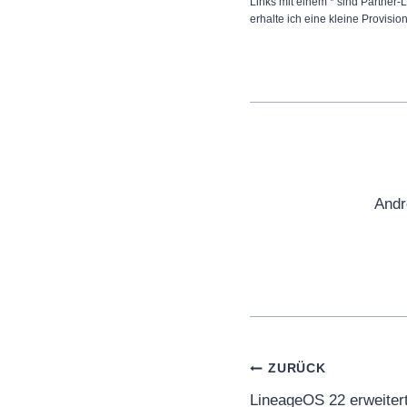
Links mit einem * sind Partner-L
erhalte ich eine kleine Provisio
Andr
Beitragsnaviga
ZURÜCK
LineageOS 22 erweiter