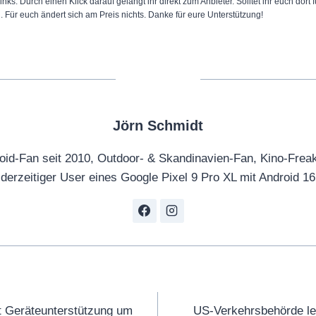
inks. Durch einen Klick darauf gelangt ihr direkt zum Anbieter. Solltet ihr euch dort
n. Für euch ändert sich am Preis nichts. Danke für eure Unterstützung!
Jörn Schmidt
oid-Fan seit 2010, Outdoor- & Skandinavien-Fan, Kino-Frea
derzeitiger User eines Google Pixel 9 Pro XL mit Android 16
tion
t Geräteunterstützung um
US-Verkehrsbehörde le