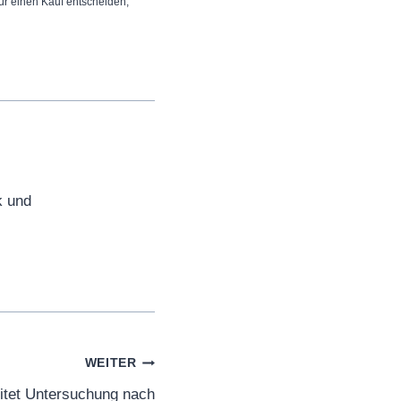
 für einen Kauf entscheiden,
k und
WEITER
itet Untersuchung nach