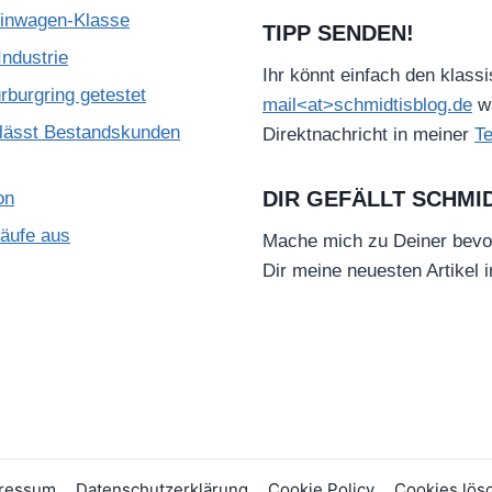
leinwagen-Klasse
TIPP SENDEN!
ndustrie
Ihr könnt einfach den klass
burgring getestet
mail<at>schmidtisblog.de
wä
lässt Bestandskunden
Direktnachricht in meiner
T
DIR GEFÄLLT SCHMI
on
käufe aus
Mache mich zu Deiner bevo
Dir meine neuesten Artikel 
ressum
Datenschutzerklärung
Cookie Policy
Cookies lös