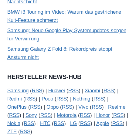
Nachtschicht
BMW i3 Touring im Video: Warum das gestrichene
Kult-Feature schmerzt
Samsung: Neue Google Play Systemupdates sorgen
für Verwirrung
Samsung Galaxy Z Fold 8: Rekordpreis stoppt
Ansturm nicht
HERSTELLER NEWS-HUB
Samsung
(
RSS
) |
Huawei
(
RSS
) |
Xiaomi
(
RSS
) |
Redmi
(
RSS
) |
Poco
(
RSS
) |
Nothing
(
RSS
) |
OnePlus
(
RSS
) |
Oppo
(
RSS
) |
Vivo
(
RSS
) |
Realme
(
RSS
) |
Sony
(
RSS
) |
Motorola
(
RSS
) |
Honor
(
RSS
) |
Nokia
(
RSS
) |
HTC
(
RSS
) |
LG
(
RSS
) |
Apple
(
RSS
) |
ZTE
(
RSS
)