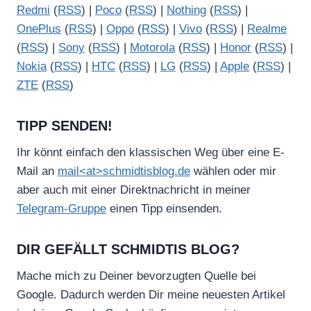
Redmi
(
RSS
) |
Poco
(
RSS
) |
Nothing
(
RSS
) |
OnePlus
(
RSS
) |
Oppo
(
RSS
) |
Vivo
(
RSS
) |
Realme
(
RSS
) |
Sony
(
RSS
) |
Motorola
(
RSS
) |
Honor
(
RSS
) |
Nokia
(
RSS
) |
HTC
(
RSS
) |
LG
(
RSS
) |
Apple
(
RSS
) |
ZTE
(
RSS
)
TIPP SENDEN!
Ihr könnt einfach den klassischen Weg über eine E-
Mail an
mail<at>schmidtisblog.de
wählen oder mir
aber auch mit einer Direktnachricht in meiner
Telegram-Gruppe
einen Tipp einsenden.
DIR GEFÄLLT SCHMIDTIS BLOG?
Mache mich zu Deiner bevorzugten Quelle bei
Google. Dadurch werden Dir meine neuesten Artikel