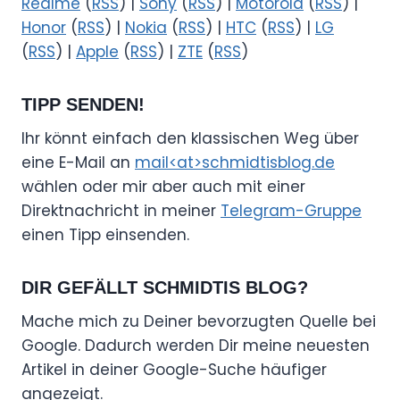
Realme
(
RSS
) |
Sony
(
RSS
) |
Motorola
(
RSS
) |
Honor
(
RSS
) |
Nokia
(
RSS
) |
HTC
(
RSS
) |
LG
(
RSS
) |
Apple
(
RSS
) |
ZTE
(
RSS
)
TIPP SENDEN!
Ihr könnt einfach den klassischen Weg über
eine E-Mail an
mail<at>schmidtisblog.de
wählen oder mir aber auch mit einer
Direktnachricht in meiner
Telegram-Gruppe
einen Tipp einsenden.
DIR GEFÄLLT SCHMIDTIS BLOG?
Mache mich zu Deiner bevorzugten Quelle bei
Google. Dadurch werden Dir meine neuesten
Artikel in deiner Google-Suche häufiger
angezeigt.