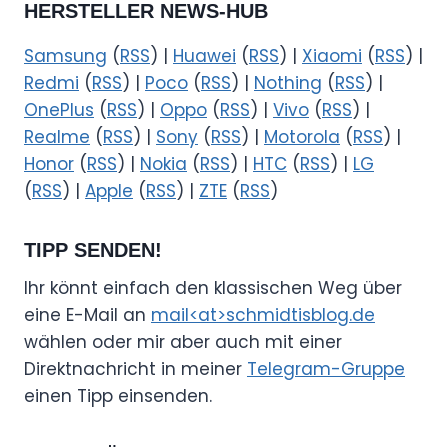
HERSTELLER NEWS-HUB
Samsung
(
RSS
) |
Huawei
(
RSS
) |
Xiaomi
(
RSS
) |
Redmi
(
RSS
) |
Poco
(
RSS
) |
Nothing
(
RSS
) |
OnePlus
(
RSS
) |
Oppo
(
RSS
) |
Vivo
(
RSS
) |
Realme
(
RSS
) |
Sony
(
RSS
) |
Motorola
(
RSS
) |
Honor
(
RSS
) |
Nokia
(
RSS
) |
HTC
(
RSS
) |
LG
(
RSS
) |
Apple
(
RSS
) |
ZTE
(
RSS
)
TIPP SENDEN!
Ihr könnt einfach den klassischen Weg über
eine E-Mail an
mail<at>schmidtisblog.de
wählen oder mir aber auch mit einer
Direktnachricht in meiner
Telegram-Gruppe
einen Tipp einsenden.