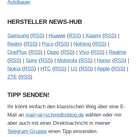
Autobauer
HERSTELLER NEWS-HUB
Samsung
(
RSS
) |
Huawei
(
RSS
) |
Xiaomi
(
RSS
) |
Redmi
(
RSS
) |
Poco
(
RSS
) |
Nothing
(
RSS
) |
OnePlus
(
RSS
) |
Oppo
(
RSS
) |
Vivo
(
RSS
) |
Realme
(
RSS
) |
Sony
(
RSS
) |
Motorola
(
RSS
) |
Honor
(
RSS
) |
Nokia
(
RSS
) |
HTC
(
RSS
) |
LG
(
RSS
) |
Apple
(
RSS
) |
ZTE
(
RSS
)
TIPP SENDEN!
Ihr könnt einfach den klassischen Weg über eine E-
Mail an
mail<at>schmidtisblog.de
wählen oder mir
aber auch mit einer Direktnachricht in meiner
Telegram-Gruppe
einen Tipp einsenden.